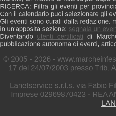
RICERCA: Filtra gli eventi per provinci
Con il calendario puoi selezionare gli ev
Gli eventi sono curati dalla redazione, m
in un'apposita sezione:
segnala un even
Diventando
utenti certificati
di Marche 
pubblicazione autonoma di eventi, artic
© 2005 - 2026 - www.marcheinfest
17 del 24/07/2003 presso Trib. 
Lanetservice s.r.l.s. via Fabio Fi
Imprese 02969870423 - REA A
LAN