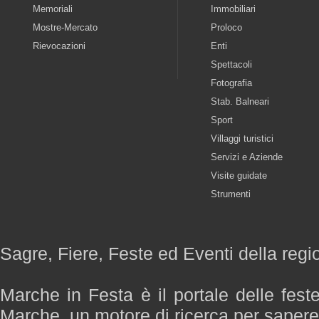
Memoriali
Immobiliari
Mostre-Mercato
Proloco
Rievocazioni
Enti
Spettacoli
Fotografia
Stab. Balneari
Sport
Villaggi turistici
Servizi e Aziende
Visite guidate
Strumenti
Sagre, Fiere, Feste ed Eventi della reg
Marche in Festa è il portale delle fest
Marche, un motore di ricerca per saper