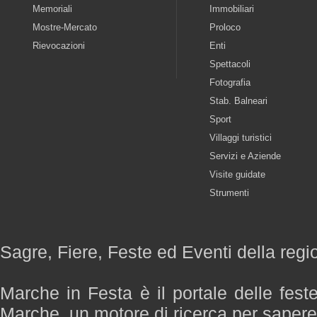
Memoriali
Immobiliari
Mostre-Mercato
Proloco
Rievocazioni
Enti
Spettacoli
Fotografia
Stab. Balneari
Sport
Villaggi turistici
Servizi e Aziende
Visite guidate
Strumenti
Sagre, Fiere, Feste ed Eventi della reg
Marche in Festa è il portale delle fest
Marche, un motore di ricerca per saper