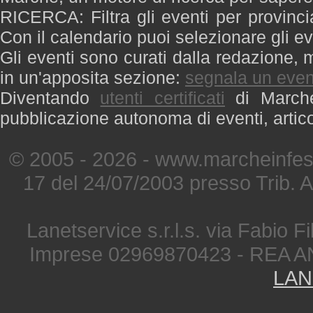
RICERCA: Filtra gli eventi per provinci
Con il calendario puoi selezionare gli ev
Gli eventi sono curati dalla redazione, m
in un'apposita sezione:
segnala un even
Diventando
utenti certificati
di Marche 
pubblicazione autonoma di eventi, artic
© 2005 - 2026 - www.marcheinfest
17 del 24/07/2003 presso Trib. 
Lanetservice s.r.l.s. via Fabio Fi
Imprese 02969870423 - REA A
LAN