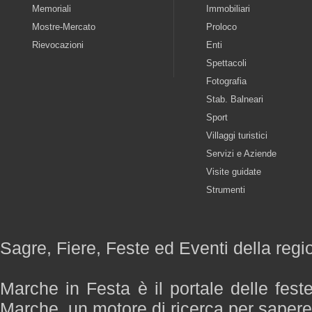
Memoriali
Immobiliari
Mostre-Mercato
Proloco
Rievocazioni
Enti
Spettacoli
Fotografia
Stab. Balneari
Sport
Villaggi turistici
Servizi e Aziende
Visite guidate
Strumenti
Sagre, Fiere, Feste ed Eventi della reg
Marche in Festa è il portale delle fest
Marche, un motore di ricerca per saper