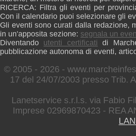
RICERCA: Filtra gli eventi per provinci
Con il calendario puoi selezionare gli ev
Gli eventi sono curati dalla redazione, m
in un'apposita sezione:
segnala un even
Diventando
utenti certificati
di Marche 
pubblicazione autonoma di eventi, artic
© 2005 - 2026 - www.marcheinfest
17 del 24/07/2003 presso Trib. 
Lanetservice s.r.l.s. via Fabio Fi
Imprese 02969870423 - REA A
LAN