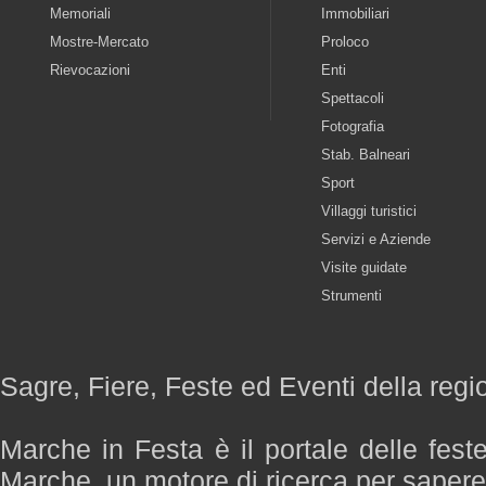
Memoriali
Immobiliari
Mostre-Mercato
Proloco
Rievocazioni
Enti
Spettacoli
Fotografia
Stab. Balneari
Sport
Villaggi turistici
Servizi e Aziende
Visite guidate
Strumenti
Sagre, Fiere, Feste ed Eventi della reg
Marche in Festa è il portale delle fest
Marche, un motore di ricerca per saper