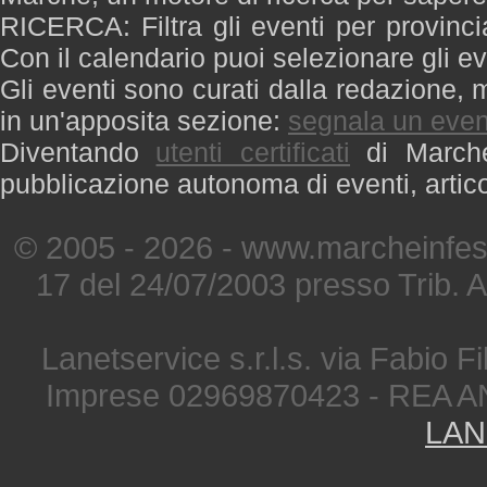
RICERCA: Filtra gli eventi per provinci
Con il calendario puoi selezionare gli ev
Gli eventi sono curati dalla redazione, m
in un'apposita sezione:
segnala un even
Diventando
utenti certificati
di Marche 
pubblicazione autonoma di eventi, artic
© 2005 - 2026 - www.marcheinfest
17 del 24/07/2003 presso Trib. 
Lanetservice s.r.l.s. via Fabio Fi
Imprese 02969870423 - REA A
LAN