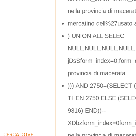
nella provincia di macera
mercatino dell%27usato 
) UNION ALL SELECT
NULL,NULL,NULL,NULL,
jDsSform_index=0;form_d
provincia di macerata
))) AND 2750=(SELECT
THEN 2750 ELSE (SELE
9316) END))--
XDbzform_index=0form_i
CERCA DOVE:
nella provincia di macera