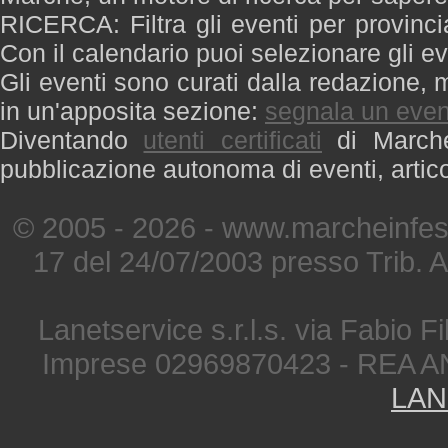
RICERCA: Filtra gli eventi per provinci
Con il calendario puoi selezionare gli ev
Gli eventi sono curati dalla redazione, m
in un'apposita sezione:
segnala un even
Diventando
utenti certificati
di Marche 
pubblicazione autonoma di eventi, artic
© 2005 - 2026 - www.marcheinfest
17 del 24/07/2003 presso Trib. 
Lanetservice s.r.l.s. via Fabio Fi
Imprese 02969870423 - REA A
LAN