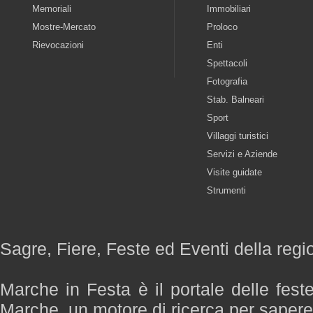
Memoriali
Immobiliari
Mostre-Mercato
Proloco
Rievocazioni
Enti
Spettacoli
Fotografia
Stab. Balneari
Sport
Villaggi turistici
Servizi e Aziende
Visite guidate
Strumenti
Sagre, Fiere, Feste ed Eventi della reg
Marche in Festa è il portale delle fest
Marche, un motore di ricerca per saper