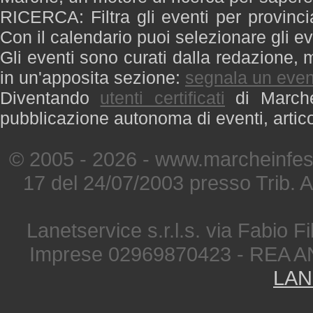
RICERCA: Filtra gli eventi per provinci
Con il calendario puoi selezionare gli ev
Gli eventi sono curati dalla redazione, m
in un'apposita sezione:
segnala un even
Diventando
utenti certificati
di Marche 
pubblicazione autonoma di eventi, artic
© 2005 - 2026 - www.marcheinfest
17 del 24/07/2003 presso Trib. 
Lanetservice s.r.l.s. via Fabio Fi
Imprese 02969870423 - REA A
LAN