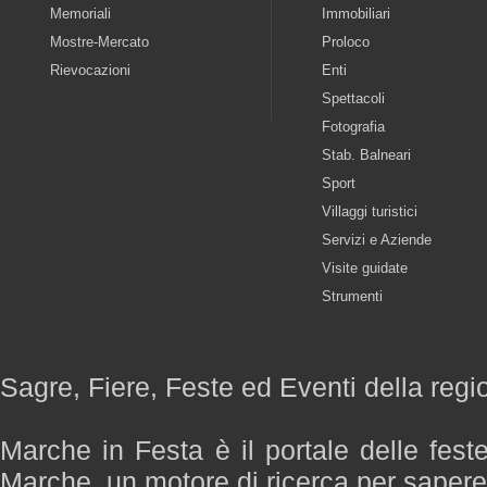
Memoriali
Immobiliari
Mostre-Mercato
Proloco
Rievocazioni
Enti
Spettacoli
Fotografia
Stab. Balneari
Sport
Villaggi turistici
Servizi e Aziende
Visite guidate
Strumenti
Sagre, Fiere, Feste ed Eventi della reg
Marche in Festa è il portale delle fest
Marche, un motore di ricerca per saper