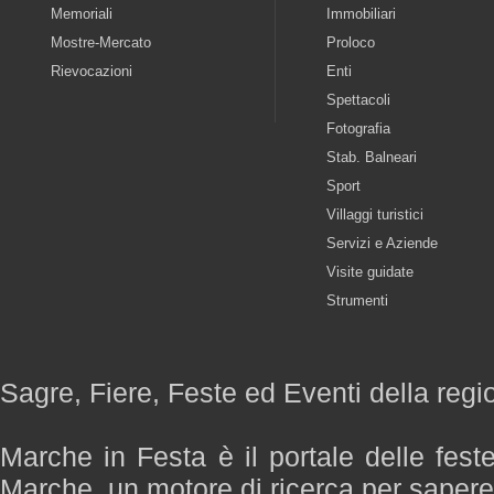
Memoriali
Immobiliari
Mostre-Mercato
Proloco
Rievocazioni
Enti
Spettacoli
Fotografia
Stab. Balneari
Sport
Villaggi turistici
Servizi e Aziende
Visite guidate
Strumenti
Sagre, Fiere, Feste ed Eventi della reg
Marche in Festa è il portale delle fest
Marche, un motore di ricerca per saper