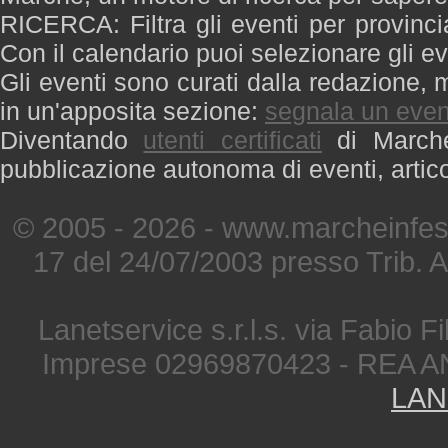
RICERCA: Filtra gli eventi per provinci
Con il calendario puoi selezionare gli ev
Gli eventi sono curati dalla redazione, m
in un'apposita sezione:
segnala un even
Diventando
utenti certificati
di Marche 
pubblicazione autonoma di eventi, artic
© 2005 - 2026 - www.marcheinfest
17 del 24/07/2003 presso Trib. 
Lanetservice s.r.l.s. via Fabio Fi
Imprese 02969870423 - REA A
LAN