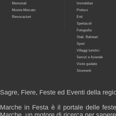
Memoriali
Immobiliari
Mostre-Mercato
Proloco
Rievocazioni
Enti
Spettacoli
Fotografia
Stab. Balneari
Sport
Villaggi turistici
Servizi e Aziende
Visite guidate
Strumenti
Sagre, Fiere, Feste ed Eventi della reg
Marche in Festa è il portale delle fest
Marche, un motore di ricerca per saper