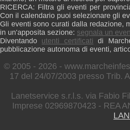
RICERCA: Filtra gli eventi per provinci
Con il calendario puoi selezionare gli ev
Gli eventi sono curati dalla redazione, m
in un'apposita sezione:
segnala un even
Diventando
utenti certificati
di Marche 
pubblicazione autonoma di eventi, artic
© 2005 - 2026 - www.marcheinfest
17 del 24/07/2003 presso Trib. 
Lanetservice s.r.l.s. via Fabio Fi
Imprese 02969870423 - REA A
LAN