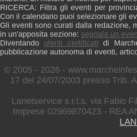
RICERCA: Filtra gli eventi per provinci
Con il calendario puoi selezionare gli ev
Gli eventi sono curati dalla redazione, m
in un'apposita sezione:
segnala un even
Diventando
utenti certificati
di Marche 
pubblicazione autonoma di eventi, artic
© 2005 - 2026 - www.marcheinfest
17 del 24/07/2003 presso Trib. 
Lanetservice s.r.l.s. via Fabio Fi
Imprese 02969870423 - REA A
LAN