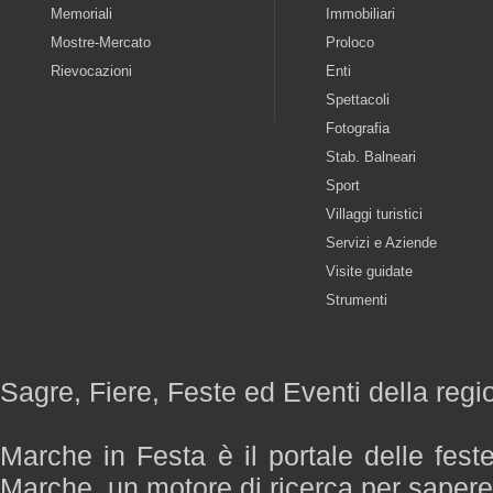
Memoriali
Immobiliari
Mostre-Mercato
Proloco
Rievocazioni
Enti
Spettacoli
Fotografia
Stab. Balneari
Sport
Villaggi turistici
Servizi e Aziende
Visite guidate
Strumenti
Sagre, Fiere, Feste ed Eventi della reg
Marche in Festa è il portale delle fest
Marche, un motore di ricerca per saper