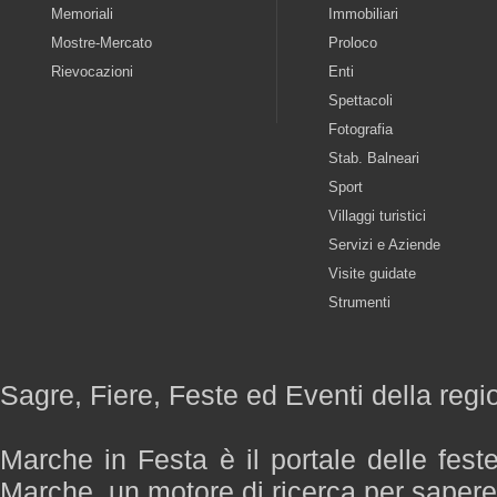
Memoriali
Immobiliari
Mostre-Mercato
Proloco
Rievocazioni
Enti
Spettacoli
Fotografia
Stab. Balneari
Sport
Villaggi turistici
Servizi e Aziende
Visite guidate
Strumenti
Sagre, Fiere, Feste ed Eventi della reg
Marche in Festa è il portale delle fest
Marche, un motore di ricerca per saper