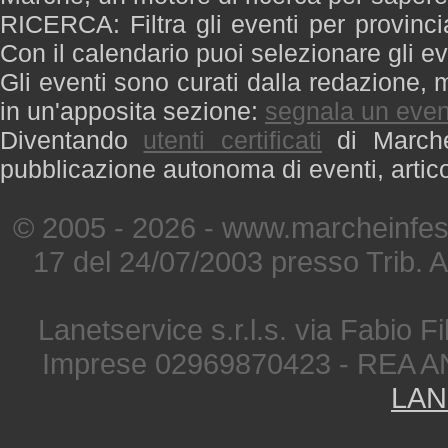
RICERCA: Filtra gli eventi per provinci
Con il calendario puoi selezionare gli ev
Gli eventi sono curati dalla redazione, m
in un'apposita sezione:
segnala un even
Diventando
utenti certificati
di Marche 
pubblicazione autonoma di eventi, artic
© 2005 - 2026 - www.marcheinfest
17 del 24/07/2003 presso Trib. 
Lanetservice s.r.l.s. via Fabio Fi
Imprese 02969870423 - REA A
LAN