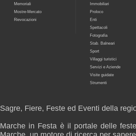
Memoriali
Immobiliari
Mostre-Mercato
Proloco
Rievocazioni
Enti
Spettacoli
Fotografia
Stab. Balneari
Sport
Villaggi turistici
Servizi e Aziende
Visite guidate
Strumenti
Sagre, Fiere, Feste ed Eventi della reg
Marche in Festa è il portale delle fest
Marche, un motore di ricerca per saper