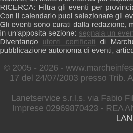
RICERCA: Filtra gli eventi per provinci
Con il calendario puoi selezionare gli ev
Gli eventi sono curati dalla redazione, m
in un'apposita sezione:
segnala un even
Diventando
utenti certificati
di Marche 
pubblicazione autonoma di eventi, artic
© 2005 - 2026 - www.marcheinfest
17 del 24/07/2003 presso Trib. 
Lanetservice s.r.l.s. via Fabio Fi
Imprese 02969870423 - REA A
LAN