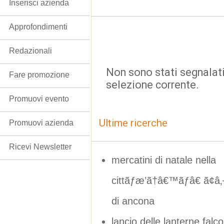
Inserisci azienda
Approfondimenti
Redazionali
Non sono stati segnalati
Fare promozione
selezione corrente.
Promuovi evento
Ultime ricerche
Promuovi azienda
Ricevi Newsletter
mercatini di natale nella
cittãƒæ’ã†â€™ãƒâ€ ã¢â‚
di ancona
lancio delle lanterne falc