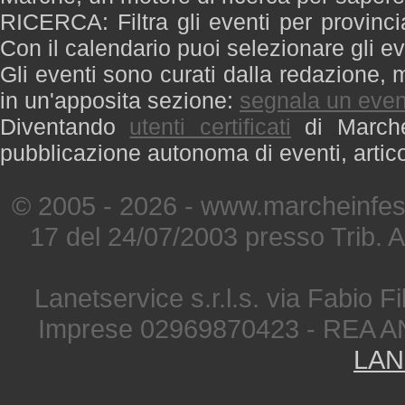
RICERCA: Filtra gli eventi per provinci
Con il calendario puoi selezionare gli ev
Gli eventi sono curati dalla redazione, m
in un'apposita sezione:
segnala un even
Diventando
utenti certificati
di Marche 
pubblicazione autonoma di eventi, artic
© 2005 - 2026 - www.marcheinfest
17 del 24/07/2003 presso Trib. 
Lanetservice s.r.l.s. via Fabio Fi
Imprese 02969870423 - REA A
LAN