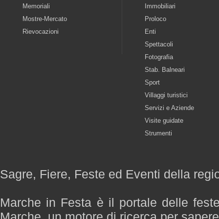
Memoriali
Immobiliari
Mostre-Mercato
Proloco
Rievocazioni
Enti
Spettacoli
Fotografia
Stab. Balneari
Sport
Villaggi turistici
Servizi e Aziende
Visite guidate
Strumenti
Sagre, Fiere, Feste ed Eventi della reg
Marche in Festa è il portale delle fest
Marche, un motore di ricerca per saper