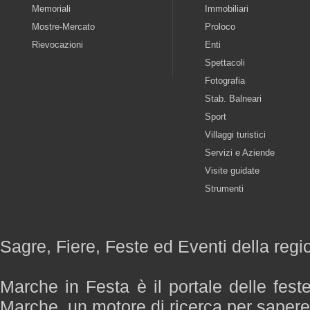
Memoriali
Immobiliari
Mostre-Mercato
Proloco
Rievocazioni
Enti
Spettacoli
Fotografia
Stab. Balneari
Sport
Villaggi turistici
Servizi e Aziende
Visite guidate
Strumenti
Sagre, Fiere, Feste ed Eventi della reg
Marche in Festa è il portale delle fest
Marche, un motore di ricerca per saper