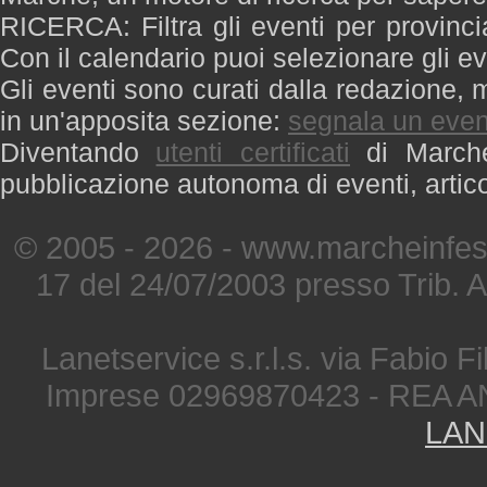
RICERCA: Filtra gli eventi per provinci
Con il calendario puoi selezionare gli ev
Gli eventi sono curati dalla redazione, m
in un'apposita sezione:
segnala un even
Diventando
utenti certificati
di Marche 
pubblicazione autonoma di eventi, artic
© 2005 - 2026 - www.marcheinfest
17 del 24/07/2003 presso Trib. 
Lanetservice s.r.l.s. via Fabio Fi
Imprese 02969870423 - REA A
LAN