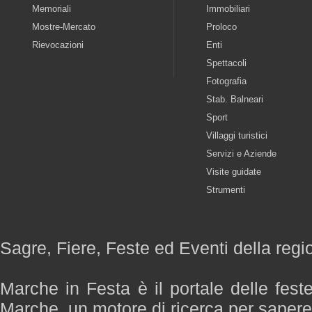
Memoriali
Immobiliari
Mostre-Mercato
Proloco
Rievocazioni
Enti
Spettacoli
Fotografia
Stab. Balneari
Sport
Villaggi turistici
Servizi e Aziende
Visite guidate
Strumenti
Sagre, Fiere, Feste ed Eventi della reg
Marche in Festa è il portale delle fest
Marche, un motore di ricerca per saper