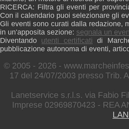
RICERCA: Filtra gli eventi per provinci
Con il calendario puoi selezionare gli ev
Gli eventi sono curati dalla redazione, m
in un'apposita sezione:
segnala un even
Diventando
utenti certificati
di Marche 
pubblicazione autonoma di eventi, artic
© 2005 - 2026 - www.marcheinfest
17 del 24/07/2003 presso Trib. 
Lanetservice s.r.l.s. via Fabio Fi
Imprese 02969870423 - REA A
LAN