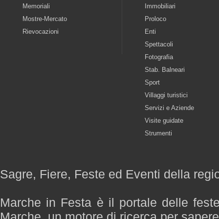
Memoriali
Immobiliari
Mostre-Mercato
Proloco
Rievocazioni
Enti
Spettacoli
Fotografia
Stab. Balneari
Sport
Villaggi turistici
Servizi e Aziende
Visite guidate
Strumenti
Sagre, Fiere, Feste ed Eventi della reg
Marche in Festa è il portale delle fest
Marche, un motore di ricerca per saper