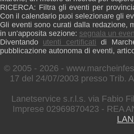
RICERCA: Filtra gli eventi per provinci
Con il calendario puoi selezionare gli ev
Gli eventi sono curati dalla redazione, m
in un'apposita sezione:
segnala un even
Diventando
utenti certificati
di Marche 
pubblicazione autonoma di eventi, artic
© 2005 - 2026 - www.marcheinfest
17 del 24/07/2003 presso Trib. 
Lanetservice s.r.l.s. via Fabio Fi
Imprese 02969870423 - REA A
LAN