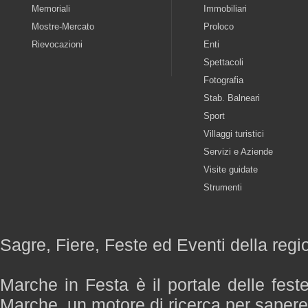
Memoriali
Immobiliari
Mostre-Mercato
Proloco
Rievocazioni
Enti
Spettacoli
Fotografia
Stab. Balneari
Sport
Villaggi turistici
Servizi e Aziende
Visite guidate
Strumenti
Sagre, Fiere, Feste ed Eventi della reg
Marche in Festa è il portale delle fest
Marche, un motore di ricerca per saper