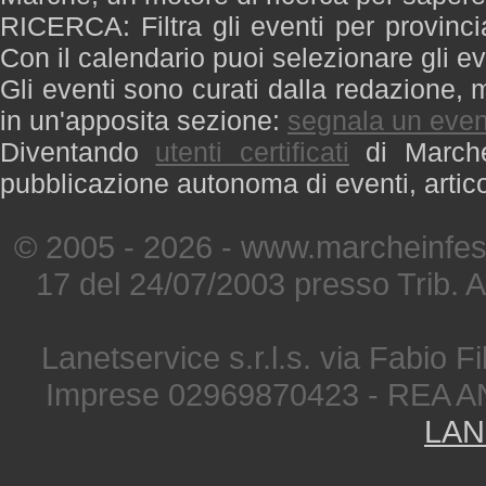
RICERCA: Filtra gli eventi per provinci
Con il calendario puoi selezionare gli ev
Gli eventi sono curati dalla redazione, m
in un'apposita sezione:
segnala un even
Diventando
utenti certificati
di Marche 
pubblicazione autonoma di eventi, artic
© 2005 - 2026 - www.marcheinfest
17 del 24/07/2003 presso Trib. 
Lanetservice s.r.l.s. via Fabio Fi
Imprese 02969870423 - REA A
LAN