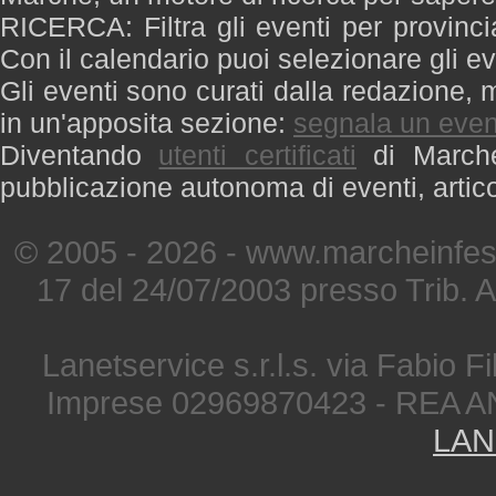
RICERCA: Filtra gli eventi per provinci
Con il calendario puoi selezionare gli ev
Gli eventi sono curati dalla redazione, m
in un'apposita sezione:
segnala un even
Diventando
utenti certificati
di Marche 
pubblicazione autonoma di eventi, artic
© 2005 - 2026 - www.marcheinfest
17 del 24/07/2003 presso Trib. 
Lanetservice s.r.l.s. via Fabio Fi
Imprese 02969870423 - REA A
LAN