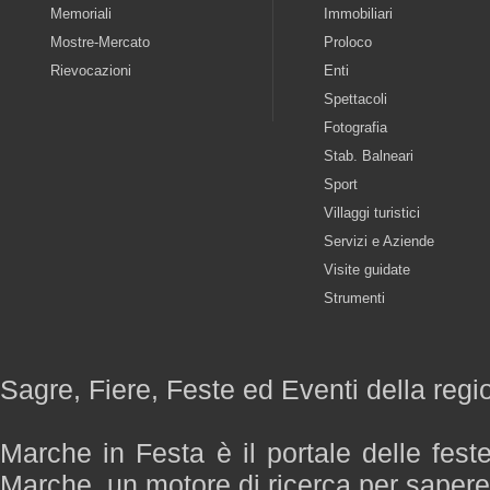
Memoriali
Immobiliari
Mostre-Mercato
Proloco
Rievocazioni
Enti
Spettacoli
Fotografia
Stab. Balneari
Sport
Villaggi turistici
Servizi e Aziende
Visite guidate
Strumenti
Sagre, Fiere, Feste ed Eventi della reg
Marche in Festa è il portale delle fest
Marche, un motore di ricerca per saper