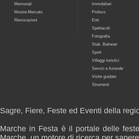
Memoriali
Immobiliari
Mostre-Mercato
Proloco
Rievocazioni
Enti
Spettacoli
Fotografia
Stab. Balneari
Sport
Villaggi turistici
Servizi e Aziende
Visite guidate
Strumenti
Sagre, Fiere, Feste ed Eventi della reg
Marche in Festa è il portale delle fest
Marche, un motore di ricerca per saper