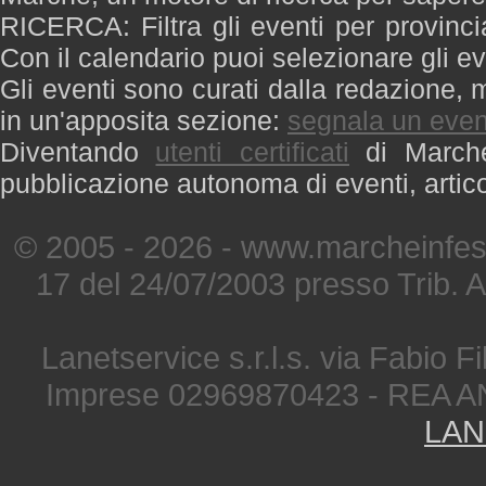
RICERCA: Filtra gli eventi per provinci
Con il calendario puoi selezionare gli ev
Gli eventi sono curati dalla redazione, m
in un'apposita sezione:
segnala un even
Diventando
utenti certificati
di Marche 
pubblicazione autonoma di eventi, artic
© 2005 - 2026 - www.marcheinfest
17 del 24/07/2003 presso Trib. 
Lanetservice s.r.l.s. via Fabio Fi
Imprese 02969870423 - REA A
LAN