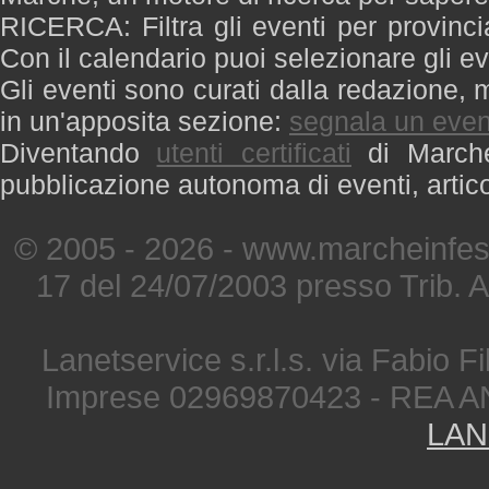
RICERCA: Filtra gli eventi per provinci
Con il calendario puoi selezionare gli ev
Gli eventi sono curati dalla redazione, m
in un'apposita sezione:
segnala un even
Diventando
utenti certificati
di Marche 
pubblicazione autonoma di eventi, artic
© 2005 - 2026 - www.marcheinfest
17 del 24/07/2003 presso Trib. 
Lanetservice s.r.l.s. via Fabio Fi
Imprese 02969870423 - REA A
LAN