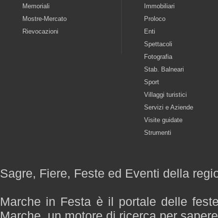
Memoriali
Immobiliari
Mostre-Mercato
Proloco
Rievocazioni
Enti
Spettacoli
Fotografia
Stab. Balneari
Sport
Villaggi turistici
Servizi e Aziende
Visite guidate
Strumenti
Sagre, Fiere, Feste ed Eventi della reg
Marche in Festa è il portale delle fest
Marche, un motore di ricerca per saper