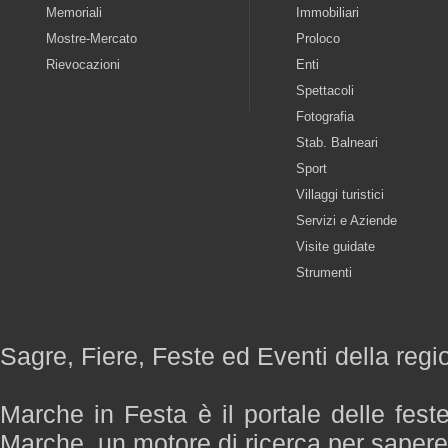
Memoriali
Immobiliari
Mostre-Mercato
Proloco
Rievocazioni
Enti
Spettacoli
Fotografia
Stab. Balneari
Sport
Villaggi turistici
Servizi e Aziende
Visite guidate
Strumenti
Sagre, Fiere, Feste ed Eventi della reg
Marche in Festa è il portale delle fest
Marche, un motore di ricerca per saper