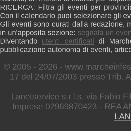
RICERCA: Filtra gli eventi per provinci
Con il calendario puoi selezionare gli ev
Gli eventi sono curati dalla redazione, m
in un'apposita sezione:
segnala un even
Diventando
utenti certificati
di Marche 
pubblicazione autonoma di eventi, artic
© 2005 - 2026 - www.marcheinfest
17 del 24/07/2003 presso Trib. 
Lanetservice s.r.l.s. via Fabio Fi
Imprese 02969870423 - REA A
LAN