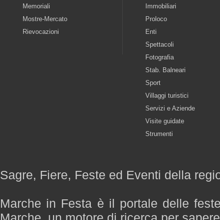
Memoriali
Immobiliari
Mostre-Mercato
Proloco
Rievocazioni
Enti
Spettacoli
Fotografia
Stab. Balneari
Sport
Villaggi turistici
Servizi e Aziende
Visite guidate
Strumenti
Sagre, Fiere, Feste ed Eventi della reg
Marche in Festa è il portale delle fest
Marche, un motore di ricerca per saper