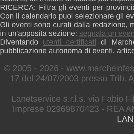
RICERCA: Filtra gli eventi per provinci
Con il calendario puoi selezionare gli ev
Gli eventi sono curati dalla redazione, m
in un'apposita sezione:
segnala un even
Diventando
utenti certificati
di Marche 
pubblicazione autonoma di eventi, artic
© 2005 - 2026 - www.marcheinfest
17 del 24/07/2003 presso Trib. 
Lanetservice s.r.l.s. via Fabio Fi
Imprese 02969870423 - REA A
LAN