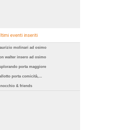
ltimi eventi inseriti
aurizio molinari ad osimo
on walter insero ad osimo
splorando porta maggiore
llotto porta comicità,...
inocchio & friends