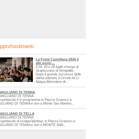
pprofondimenti
La Festa Castellana 2026 è
alle porte:...
Il 24, 25 e 26 luglio il borgo di
Scapezzano di Senigallia...
Dopo il grande successo delle
ultime edizioni, il Circolo ACLI
&ldquo;Belvedere di...
MAGLIANO DI TENNA
MAGLIANO DI TENNA
 spettacolo è in programma in Piazza Gramsci a
GLIANO DI TENNA e non a Monte San Martino...
MAGLIANO DI TELLA
MAGLIANO DI TENNA
 spettacolo di svolgerà&nbsp; in Piazza Gramsci a
GLIANO DI TENNA e non a MONTE SAN...