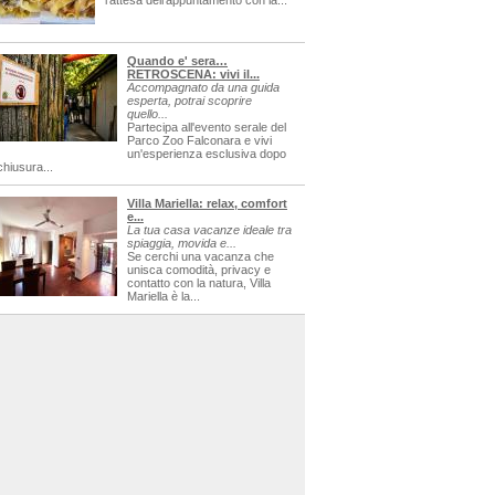
l'attesa dell'appuntamento con la...
Quando e' sera…
RETROSCENA: vivi il...
Accompagnato da una guida
esperta, potrai scoprire
quello...
Partecipa all'evento serale del
Parco Zoo Falconara e vivi
un'esperienza esclusiva dopo
chiusura...
Villa Mariella: relax, comfort
e...
La tua casa vacanze ideale tra
spiaggia, movida e...
Se cerchi una vacanza che
unisca comodità, privacy e
contatto con la natura, Villa
Mariella è la...