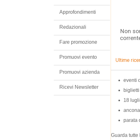
Approfondimenti
Redazionali
Non son
corrent
Fare promozione
Promuovi evento
Ultime rice
Promuovi azienda
eventi 
Ricevi Newsletter
bigliet
18 lugl
ancona
parata 
Guarda tutte 