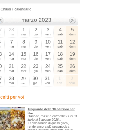
Chiudi il calendario
marzo 2023
7
28
1
2
3
4
5
n
mar
mer
gio
ven
sab
dom
6
7
8
9
10
11
12
n
mar
mer
gio
ven
sab
dom
3
14
15
16
17
18
19
n
mar
mer
gio
ven
sab
dom
0
21
22
23
24
25
26
n
mar
mer
gio
ven
sab
dom
7
28
29
30
31
1
2
n
mar
mer
gio
ven
sab
dom
celti per voi
Traguardo delle 30 edizioni per
la...
Bianche, rosse o entrambe? Dal 31
luglio al 5 agosto 2026...
Il caldo torrido di questi giorni,
rende ancora più spasmodica