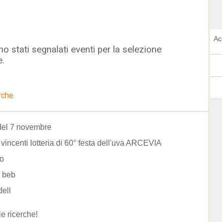
Ac
o stati segnalati eventi per la selezione
e.
rche
del 7 novembre
ti vincenti lotteria di 60° festa dell'uva ARCEVIA
io
 beb
dell
le ricerche!