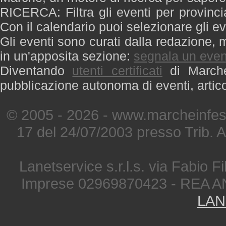
RICERCA: Filtra gli eventi per provinci
Con il calendario puoi selezionare gli ev
Gli eventi sono curati dalla redazione, m
in un'apposita sezione:
segnala un even
Diventando
utenti certificati
di Marche 
pubblicazione autonoma di eventi, artic
© 2005 - 2026 - www.marcheinfest
17 del 24/07/2003 presso Trib. 
Lanetservice s.r.l.s. via Fabio Fi
Imprese 02969870423 - REA A
LAN