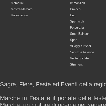
Memoriali
Immobiliari
Mostre-Mercato
Proloco
Rievocazioni
Enti
Spettacoli
Fotografia
Stab. Balneari
Sport
Villaggi turistici
Servizi e Aziende
Visite guidate
Strumenti
Sagre, Fiere, Feste ed Eventi della reg
Marche in Festa è il portale delle fest
Marche, un motore di ricerca per saper