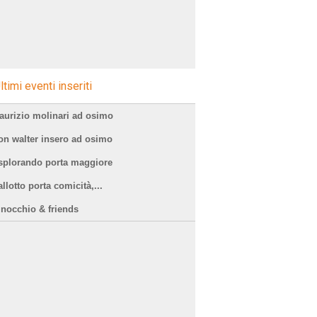
ltimi eventi inseriti
aurizio molinari ad osimo
on walter insero ad osimo
splorando porta maggiore
llotto porta comicità,...
inocchio & friends