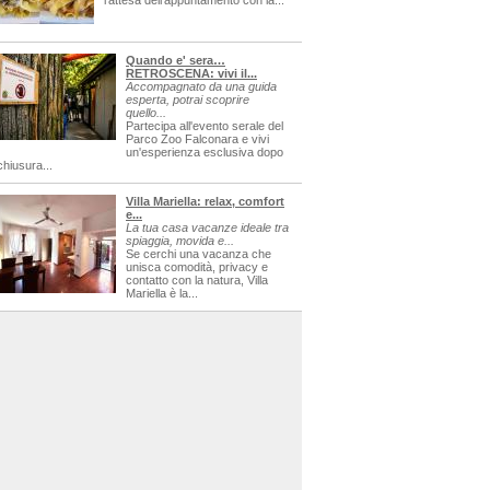
l'attesa dell'appuntamento con la...
Quando e' sera…
RETROSCENA: vivi il...
Accompagnato da una guida
esperta, potrai scoprire
quello...
Partecipa all'evento serale del
Parco Zoo Falconara e vivi
un'esperienza esclusiva dopo
chiusura...
Villa Mariella: relax, comfort
e...
La tua casa vacanze ideale tra
spiaggia, movida e...
Se cerchi una vacanza che
unisca comodità, privacy e
contatto con la natura, Villa
Mariella è la...