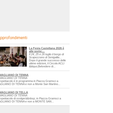
pprofondimenti
La Festa Castellana 2026 è
alle porte:...
Il 24, 25 e 26 luglio il borgo di
Scapezzano di Senigallia...
Dopo il grande successo delle
ultime edizioni, il Circolo ACLI
&ldquo;Belvedere di...
MAGLIANO DI TENNA
MAGLIANO DI TENNA
 spettacolo è in programma in Piazza Gramsci a
GLIANO DI TENNA e non a Monte San Martino...
MAGLIANO DI TELLA
MAGLIANO DI TENNA
 spettacolo di svolgerà&nbsp; in Piazza Gramsci a
GLIANO DI TENNA e non a MONTE SAN...