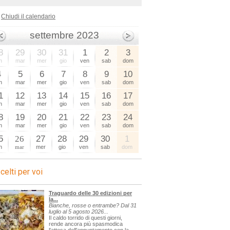
Chiudi il calendario
settembre 2023
8
29
30
31
1
2
3
n
mar
mer
gio
ven
sab
dom
4
5
6
7
8
9
10
n
mar
mer
gio
ven
sab
dom
1
12
13
14
15
16
17
n
mar
mer
gio
ven
sab
dom
8
19
20
21
22
23
24
n
mar
mer
gio
ven
sab
dom
5
26
27
28
29
30
1
n
mar
mer
gio
ven
sab
dom
celti per voi
Traguardo delle 30 edizioni per
la...
Bianche, rosse o entrambe? Dal 31
luglio al 5 agosto 2026...
Il caldo torrido di questi giorni,
rende ancora più spasmodica