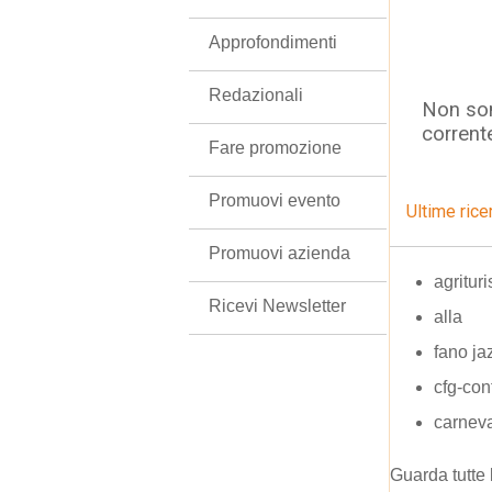
Approfondimenti
Redazionali
Non son
corrent
Fare promozione
Promuovi evento
Ultime rice
Promuovi azienda
agritur
Ricevi Newsletter
alla
fano jaz
cfg-con
carnev
Guarda tutte 