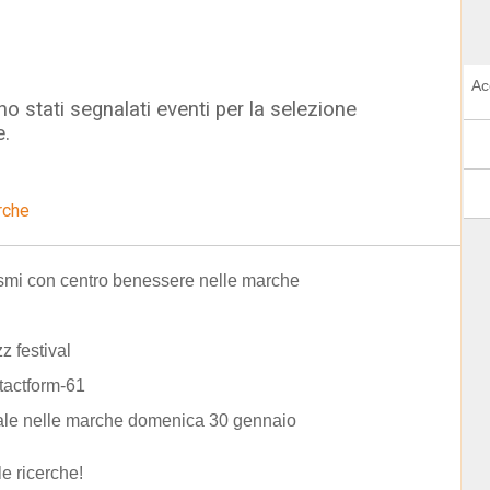
Ac
o stati segnalati eventi per la selezione
e.
rche
ismi con centro benessere nelle marche
z festival
tactform-61
ale nelle marche domenica 30 gennaio
le ricerche!