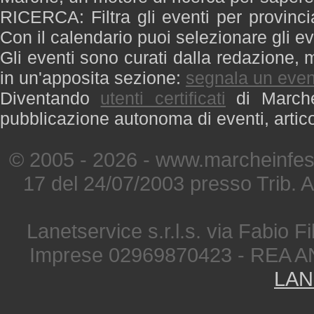
RICERCA: Filtra gli eventi per provinci
Con il calendario puoi selezionare gli ev
Gli eventi sono curati dalla redazione, m
in un'apposita sezione:
segnala un even
Diventando
utenti certificati
di Marche 
pubblicazione autonoma di eventi, artic
© 2005 - 2026 - www.marcheinfest
17 del 24/07/2003 presso Trib. 
Lanetservice s.r.l.s. via Fabio Fi
Imprese 02969870423 - REA A
LAN