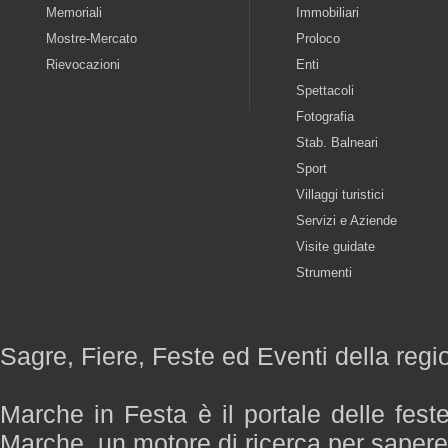
Memoriali
Immobiliari
Mostre-Mercato
Proloco
Rievocazioni
Enti
Spettacoli
Fotografia
Stab. Balneari
Sport
Villaggi turistici
Servizi e Aziende
Visite guidate
Strumenti
Sagre, Fiere, Feste ed Eventi della reg
Marche in Festa è il portale delle fest
Marche, un motore di ricerca per saper