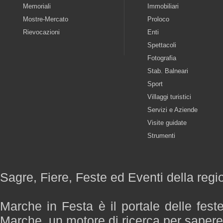
Memoriali
Immobiliari
Mostre-Mercato
Proloco
Rievocazioni
Enti
Spettacoli
Fotografia
Stab. Balneari
Sport
Villaggi turistici
Servizi e Aziende
Visite guidate
Strumenti
Sagre, Fiere, Feste ed Eventi della reg
Marche in Festa è il portale delle fest
Marche, un motore di ricerca per saper