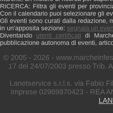
RICERCA: Filtra gli eventi per provinci
Con il calendario puoi selezionare gli ev
Gli eventi sono curati dalla redazione, m
in un'apposita sezione:
segnala un even
Diventando
utenti certificati
di Marche 
pubblicazione autonoma di eventi, artic
© 2005 - 2026 - www.marcheinfest
17 del 24/07/2003 presso Trib. 
Lanetservice s.r.l.s. via Fabio Fi
Imprese 02969870423 - REA A
LAN