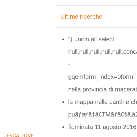
Ultime ricerche
") union all select
null,null,null,null,null,con
-
gqemform_index=0form_i
nella provincia di macera
la mappa nelle cantine ch
puãƒæ’ã†â€TMãƒâ€šã‚â2
fiuminata 11 agosto 2016
CERCA DOVE: