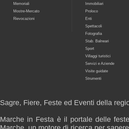
Memoriali
Immobiliari
Mostre-Mercato
Proloco
Rievocazioni
Enti
Spettacoli
Fotografia
Stab. Balneari
Sport
Villaggi turistici
Servizi e Aziende
Visite guidate
Strumenti
Sagre, Fiere, Feste ed Eventi della reg
Marche in Festa è il portale delle fest
Marche, un motore di ricerca per saper