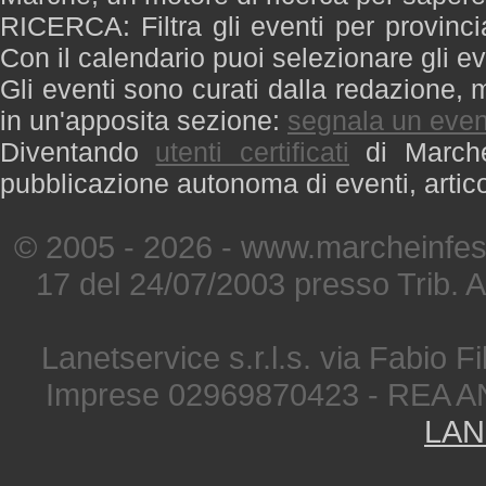
RICERCA: Filtra gli eventi per provinci
Con il calendario puoi selezionare gli ev
Gli eventi sono curati dalla redazione, m
in un'apposita sezione:
segnala un even
Diventando
utenti certificati
di Marche 
pubblicazione autonoma di eventi, artic
© 2005 - 2026 - www.marcheinfest
17 del 24/07/2003 presso Trib. 
Lanetservice s.r.l.s. via Fabio Fi
Imprese 02969870423 - REA A
LAN