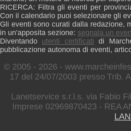
RICERCA: Filtra gli eventi per provinci
Con il calendario puoi selezionare gli ev
Gli eventi sono curati dalla redazione, m
in un'apposita sezione:
segnala un even
Diventando
utenti certificati
di Marche 
pubblicazione autonoma di eventi, artic
© 2005 - 2026 - www.marcheinfest
17 del 24/07/2003 presso Trib. 
Lanetservice s.r.l.s. via Fabio Fi
Imprese 02969870423 - REA A
LAN