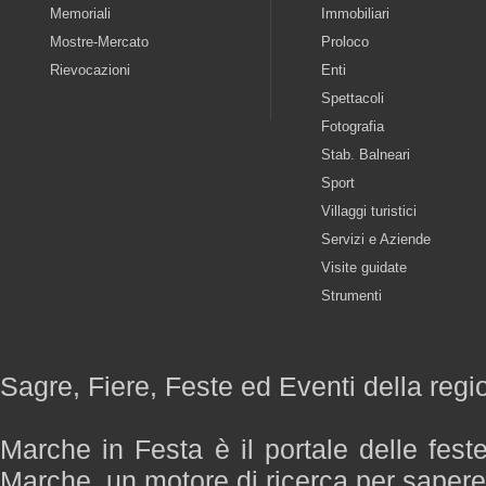
Memoriali
Immobiliari
Mostre-Mercato
Proloco
Rievocazioni
Enti
Spettacoli
Fotografia
Stab. Balneari
Sport
Villaggi turistici
Servizi e Aziende
Visite guidate
Strumenti
Sagre, Fiere, Feste ed Eventi della reg
Marche in Festa è il portale delle fest
Marche, un motore di ricerca per saper