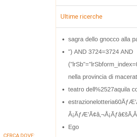
Ultime ricerche
sagra dello gnocco alla 
") AND 3724=3724 AND
("lrSb"="lrSbform_index
nella provincia di macera
teatro dell%2527aquila c
estrazionelotteria60Ã
Â¡ÃƒÆ’Ã¢â‚¬Å¡Ãƒâ€šÃ‚Â°f
Ego
CERCA DOVE: