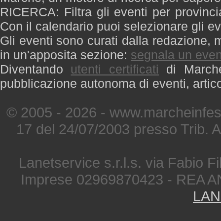
RICERCA: Filtra gli eventi per provinci
Con il calendario puoi selezionare gli ev
Gli eventi sono curati dalla redazione, m
in un'apposita sezione:
segnala un even
Diventando
utenti certificati
di Marche 
pubblicazione autonoma di eventi, artic
© 2005 - 2026 - www.marcheinfest
17 del 24/07/2003 presso Trib. 
Lanetservice s.r.l.s. via Fabio Fi
Imprese 02969870423 - REA A
LAN