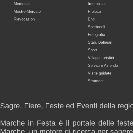
Memoriali
Immobiliari
Mostre-Mercato
Proloco
Rievocazioni
Enti
Spettacoli
Fotografia
Stab. Balneari
Sport
Villaggi turistici
Servizi e Aziende
Visite guidate
Strumenti
Sagre, Fiere, Feste ed Eventi della reg
Marche in Festa è il portale delle fest
Marche, un motore di ricerca per saper