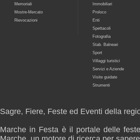
Memoriali
Immobiliari
Mostre-Mercato
Proloco
Rievocazioni
Enti
Spettacoli
Fotografia
Stab. Balneari
Sport
Villaggi turistici
Servizi e Aziende
Visite guidate
Strumenti
Sagre, Fiere, Feste ed Eventi della reg
Marche in Festa è il portale delle fest
Marche, un motore di ricerca per saper