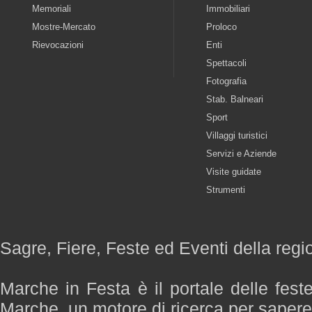
Memoriali
Immobiliari
Mostre-Mercato
Proloco
Rievocazioni
Enti
Spettacoli
Fotografia
Stab. Balneari
Sport
Villaggi turistici
Servizi e Aziende
Visite guidate
Strumenti
Sagre, Fiere, Feste ed Eventi della reg
Marche in Festa è il portale delle fest
Marche, un motore di ricerca per saper