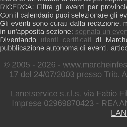
RICERCA: Filtra gli eventi per provinci
Con il calendario puoi selezionare gli ev
Gli eventi sono curati dalla redazione, m
in un'apposita sezione:
segnala un even
Diventando
utenti certificati
di Marche 
pubblicazione autonoma di eventi, artic
© 2005 - 2026 - www.marcheinfest
17 del 24/07/2003 presso Trib. 
Lanetservice s.r.l.s. via Fabio Fi
Imprese 02969870423 - REA A
LAN