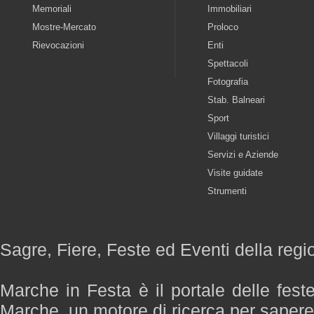
Memoriali
Immobiliari
Mostre-Mercato
Proloco
Rievocazioni
Enti
Spettacoli
Fotografia
Stab. Balneari
Sport
Villaggi turistici
Servizi e Aziende
Visite guidate
Strumenti
Sagre, Fiere, Feste ed Eventi della reg
Marche in Festa è il portale delle fest
Marche, un motore di ricerca per saper