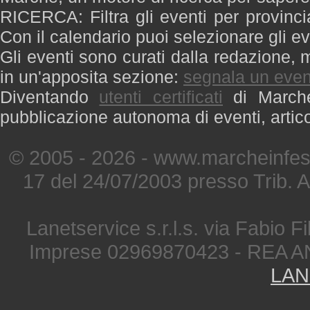
RICERCA: Filtra gli eventi per provinci
Con il calendario puoi selezionare gli ev
Gli eventi sono curati dalla redazione, m
in un'apposita sezione:
segnala un even
Diventando
utenti certificati
di Marche 
pubblicazione autonoma di eventi, artic
© 2005 - 2026 - www.marcheinfest
17 del 24/07/2003 presso Trib. 
Lanetservice s.r.l.s. via Fabio Fi
Imprese 02969870423 - REA A
LAN