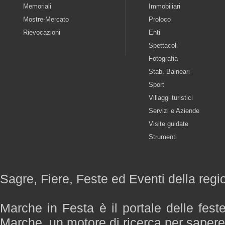
Memoriali
Immobiliari
Mostre-Mercato
Proloco
Rievocazioni
Enti
Spettacoli
Fotografia
Stab. Balneari
Sport
Villaggi turistici
Servizi e Aziende
Visite guidate
Strumenti
Sagre, Fiere, Feste ed Eventi della reg
Marche in Festa è il portale delle fest
Marche, un motore di ricerca per saper