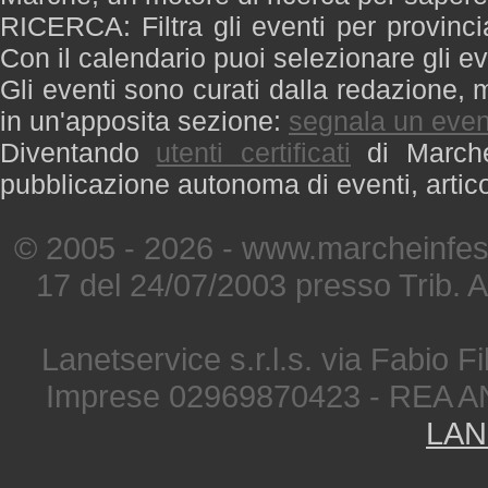
RICERCA: Filtra gli eventi per provinci
Con il calendario puoi selezionare gli ev
Gli eventi sono curati dalla redazione, m
in un'apposita sezione:
segnala un even
Diventando
utenti certificati
di Marche 
pubblicazione autonoma di eventi, artic
© 2005 - 2026 - www.marcheinfest
17 del 24/07/2003 presso Trib. 
Lanetservice s.r.l.s. via Fabio Fi
Imprese 02969870423 - REA A
LAN