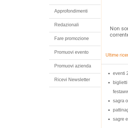
Approfondimenti
Redazionali
Non son
corrent
Fare promozione
Promuovi evento
Ultime rice
Promuovi azienda
eventi 
Ricevi Newsletter
bigliett
festaww
sagra o
pattina
sagre e