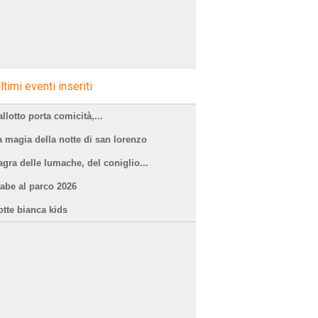
ltimi eventi inseriti
llotto porta comicità,...
a magia della notte di san lorenzo
agra delle lumache, del coniglio...
iabe al parco 2026
otte bianca kids