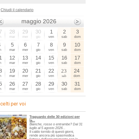
Chiudi il calendario
maggio 2026
7
28
29
30
1
2
3
n
mar
mer
gio
ven
sab
dom
4
5
6
7
8
9
10
n
mar
mer
gio
ven
sab
dom
1
12
13
14
15
16
17
n
mar
mer
gio
ven
sab
dom
8
19
20
21
22
23
24
n
mar
mer
gio
ven
sab
dom
5
26
27
28
29
30
31
n
mar
mer
gio
ven
sab
dom
celti per voi
Traguardo delle 30 edizioni per
la...
Bianche, rosse o entrambe? Dal 31
luglio al 5 agosto 2026...
Il caldo torrido di questi giorni,
rende ancora più spasmodica