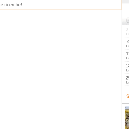
le ricerche!
2
lu
lu
1
lu
1
lu
2
lu
S