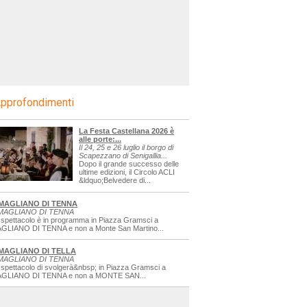
pprofondimenti
La Festa Castellana 2026 è
alle porte:...
Il 24, 25 e 26 luglio il borgo di
Scapezzano di Senigallia...
Dopo il grande successo delle
ultime edizioni, il Circolo ACLI
&ldquo;Belvedere di...
MAGLIANO DI TENNA
MAGLIANO DI TENNA
 spettacolo è in programma in Piazza Gramsci a
GLIANO DI TENNA e non a Monte San Martino...
MAGLIANO DI TELLA
MAGLIANO DI TENNA
 spettacolo di svolgerà&nbsp; in Piazza Gramsci a
GLIANO DI TENNA e non a MONTE SAN...