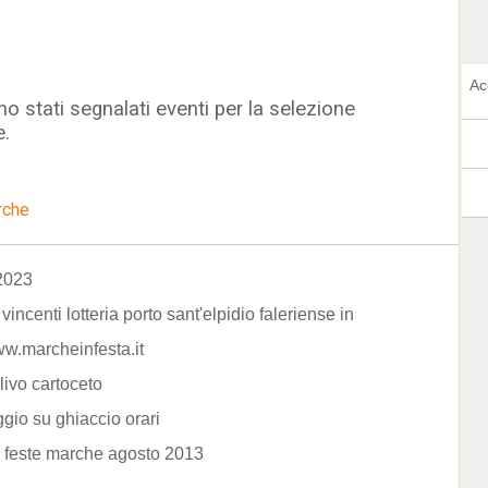
Ac
o stati segnalati eventi per la selezione
e.
rche
2023
i vincenti lotteria porto sant'elpidio faleriense in
w.marcheinfesta.it
livo cartoceto
ggio su ghiaccio orari
 feste marche agosto 2013