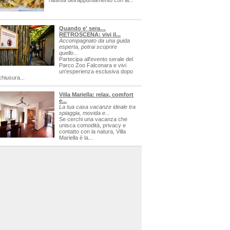
l'attesa dell'appuntamento con la...
Quando e' sera…
RETROSCENA: vivi il...
Accompagnato da una guida
esperta, potrai scoprire
quello...
Partecipa all'evento serale del
Parco Zoo Falconara e vivi
un'esperienza esclusiva dopo
chiusura...
Villa Mariella: relax, comfort
e...
La tua casa vacanze ideale tra
spiaggia, movida e...
Se cerchi una vacanza che
unisca comodità, privacy e
contatto con la natura, Villa
Mariella è la...