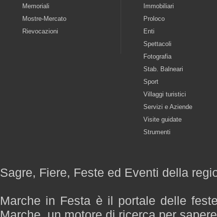
Memoriali
Immobiliari
Mostre-Mercato
Proloco
Rievocazioni
Enti
Spettacoli
Fotografia
Stab. Balneari
Sport
Villaggi turistici
Servizi e Aziende
Visite guidate
Strumenti
Sagre, Fiere, Feste ed Eventi della reg
Marche in Festa è il portale delle fest
Marche, un motore di ricerca per saper