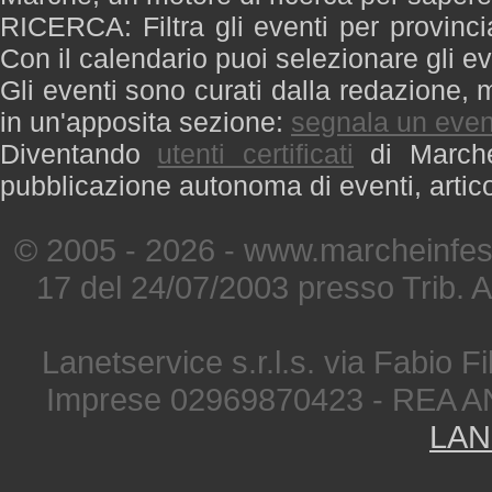
RICERCA: Filtra gli eventi per provinci
Con il calendario puoi selezionare gli ev
Gli eventi sono curati dalla redazione, m
in un'apposita sezione:
segnala un even
Diventando
utenti certificati
di Marche 
pubblicazione autonoma di eventi, artic
© 2005 - 2026 - www.marcheinfest
17 del 24/07/2003 presso Trib. 
Lanetservice s.r.l.s. via Fabio Fi
Imprese 02969870423 - REA A
LAN