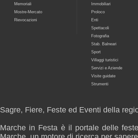
Memoriali
Immobiliari
Mostre-Mercato
Proloco
Rievocazioni
Enti
Spettacoli
Fotografia
Stab. Balneari
Sport
Villaggi turistici
Servizi e Aziende
Visite guidate
Strumenti
Sagre, Fiere, Feste ed Eventi della reg
Marche in Festa è il portale delle fest
Marche, un motore di ricerca per saper