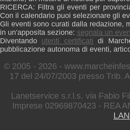
RICERCA: Filtra gli eventi per provinci
Con il calendario puoi selezionare gli ev
Gli eventi sono curati dalla redazione, m
in un'apposita sezione:
segnala un even
Diventando
utenti certificati
di Marche 
pubblicazione autonoma di eventi, artic
© 2005 - 2026 - www.marcheinfest
17 del 24/07/2003 presso Trib. 
Lanetservice s.r.l.s. via Fabio Fi
Imprese 02969870423 - REA A
LAN