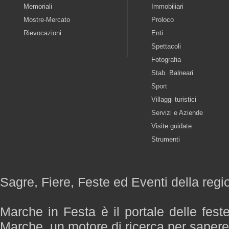
Memoriali
Immobiliari
Mostre-Mercato
Proloco
Rievocazioni
Enti
Spettacoli
Fotografia
Stab. Balneari
Sport
Villaggi turistici
Servizi e Aziende
Visite guidate
Strumenti
Sagre, Fiere, Feste ed Eventi della reg
Marche in Festa è il portale delle fest
Marche, un motore di ricerca per saper