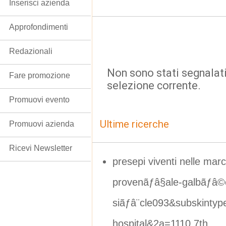
Inserisci azienda
Approfondimenti
Redazionali
Non sono stati segnalati
Fare promozione
selezione corrente.
Promuovi evento
Ultime ricerche
Promuovi azienda
Ricevi Newsletter
presepi viventi nelle m
provenãƒâ§ale-galbãƒâ©
siãƒâ¨cle093&subskintyp
hospital&2a=1110 7th