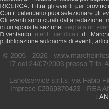
RICERCA: Filtra gli eventi per provinci
Con il calendario puoi selezionare gli ev
Gli eventi sono curati dalla redazione, m
in un'apposita sezione:
segnala un even
Diventando
utenti certificati
di Marche 
pubblicazione autonoma di eventi, artic
© 2005 - 2026 - www.marcheinfest
17 del 24/07/2003 presso Trib. 
Lanetservice s.r.l.s. via Fabio Fi
Imprese 02969870423 - REA A
LAN