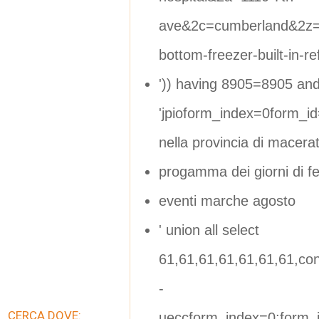
ave&2c=cumberland&2z=5
bottom-freezer-built-in-r
')) having 8905=8905 and (
'jpioform_index=0form_i
nella provincia di macera
progamma dei giorni di fe
eventi marche agosto
' union all select
61,61,61,61,61,61,61,con
-
CERCA DOVE:
ueccform_index=0;form_