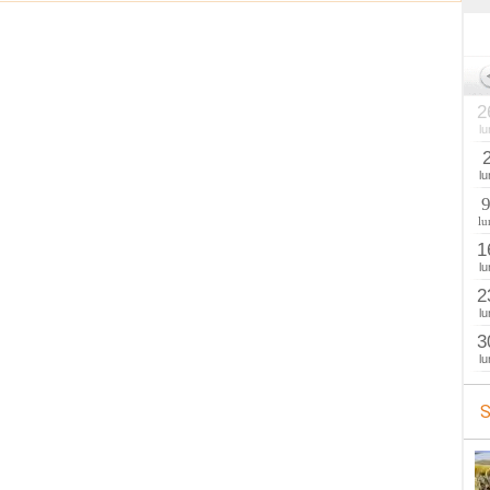
2
lu
lu
lu
1
lu
2
lu
3
lu
S