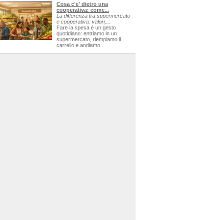
Cosa c'e' dietro una
cooperativa: come...
La differenza tra supermercato
e cooperativa: valori,...
Fare la spesa è un gesto
quotidiano: entriamo in un
supermercato, riempiamo il
carrello e andiamo...