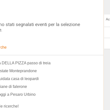
Ac
o stati segnalati eventi per la selezione
e.
rche
DELLA PIZZA passo di treia
estate Monteprandone
guidata casa di leopardi
iane di falerone
oggi a Pesaro Urbino
le ricerche!