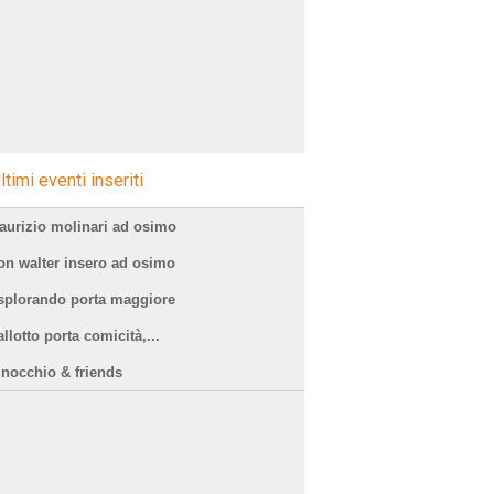
ltimi eventi inseriti
aurizio molinari ad osimo
on walter insero ad osimo
splorando porta maggiore
llotto porta comicità,...
inocchio & friends