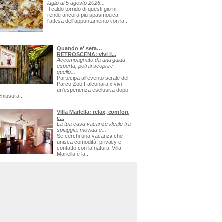
luglio al 5 agosto 2026...
Il caldo torrido di questi giorni,
rende ancora più spasmodica
l'attesa dell'appuntamento con la...
Quando e' sera…
RETROSCENA: vivi il...
Accompagnato da una guida
esperta, potrai scoprire
quello...
Partecipa all'evento serale del
Parco Zoo Falconara e vivi
un'esperienza esclusiva dopo
chiusura...
Villa Mariella: relax, comfort
e...
La tua casa vacanze ideale tra
spiaggia, movida e...
Se cerchi una vacanza che
unisca comodità, privacy e
contatto con la natura, Villa
Mariella è la...