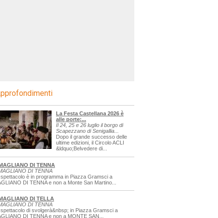
pprofondimenti
La Festa Castellana 2026 è
alle porte:...
Il 24, 25 e 26 luglio il borgo di
Scapezzano di Senigallia...
Dopo il grande successo delle
ultime edizioni, il Circolo ACLI
&ldquo;Belvedere di...
MAGLIANO DI TENNA
MAGLIANO DI TENNA
 spettacolo è in programma in Piazza Gramsci a
GLIANO DI TENNA e non a Monte San Martino...
MAGLIANO DI TELLA
MAGLIANO DI TENNA
 spettacolo di svolgerà&nbsp; in Piazza Gramsci a
GLIANO DI TENNA e non a MONTE SAN...