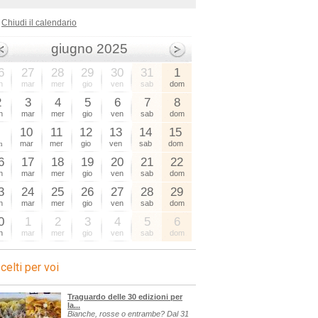
Chiudi il calendario
giugno 2025
6
27
28
29
30
31
1
n
mar
mer
gio
ven
sab
dom
2
3
4
5
6
7
8
n
mar
mer
gio
ven
sab
dom
9
10
11
12
13
14
15
n
mar
mer
gio
ven
sab
dom
6
17
18
19
20
21
22
n
mar
mer
gio
ven
sab
dom
3
24
25
26
27
28
29
n
mar
mer
gio
ven
sab
dom
0
1
2
3
4
5
6
n
mar
mer
gio
ven
sab
dom
celti per voi
Traguardo delle 30 edizioni per
la...
Bianche, rosse o entrambe? Dal 31