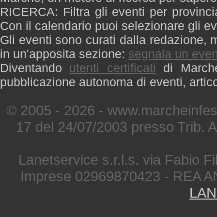
RICERCA: Filtra gli eventi per provinci
Con il calendario puoi selezionare gli ev
Gli eventi sono curati dalla redazione, m
in un'apposita sezione:
segnala un even
Diventando
utenti certificati
di Marche 
pubblicazione autonoma di eventi, artic
© 2005 - 2026 - www.marcheinfest
17 del 24/07/2003 presso Trib. 
Lanetservice s.r.l.s. via Fabio Fi
Imprese 02969870423 - REA A
LAN