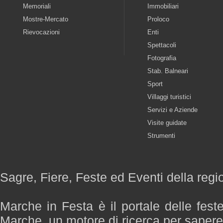
Memoriali
Immobiliari
Mostre-Mercato
Proloco
Rievocazioni
Enti
Spettacoli
Fotografia
Stab. Balneari
Sport
Villaggi turistici
Servizi e Aziende
Visite guidate
Strumenti
Sagre, Fiere, Feste ed Eventi della reg
Marche in Festa è il portale delle fest
Marche, un motore di ricerca per saper