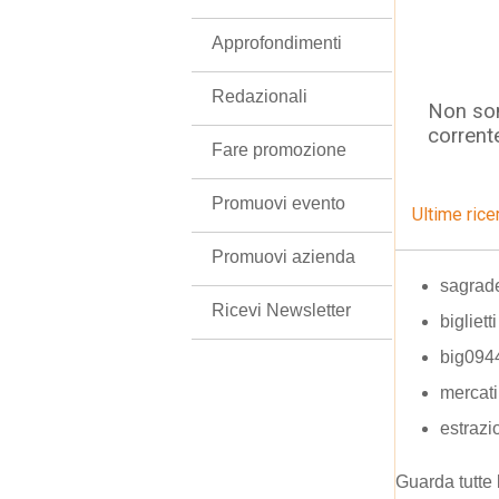
Approfondimenti
Redazionali
Non son
corrent
Fare promozione
Promuovi evento
Ultime rice
Promuovi azienda
sagrade
Ricevi Newsletter
bigliett
big09449
mercati
estrazio
Guarda tutte 