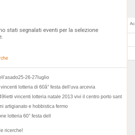
Ac
o stati segnalati eventi per la selezione
e.
rche
ll'asado25-26-27luglio
i vincenti lotteria di 60â° festa dell'uva arcevia
lietti vincenti lotteria natale 2013 vivi il centro porto sant
ni artigianato e hobbistica fermo
ne lotteria 60° festa dell
le ricerche!