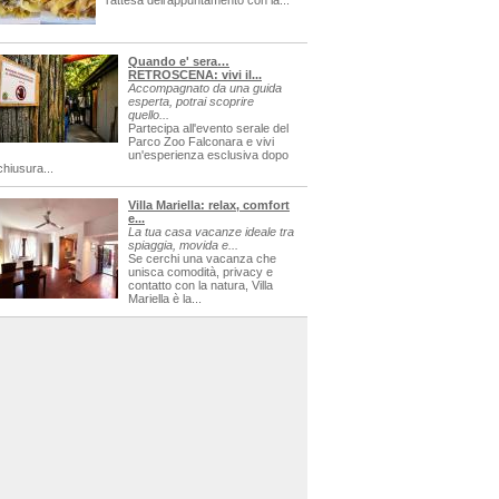
l'attesa dell'appuntamento con la...
Quando e' sera…
RETROSCENA: vivi il...
Accompagnato da una guida
esperta, potrai scoprire
quello...
Partecipa all'evento serale del
Parco Zoo Falconara e vivi
un'esperienza esclusiva dopo
chiusura...
Villa Mariella: relax, comfort
e...
La tua casa vacanze ideale tra
spiaggia, movida e...
Se cerchi una vacanza che
unisca comodità, privacy e
contatto con la natura, Villa
Mariella è la...