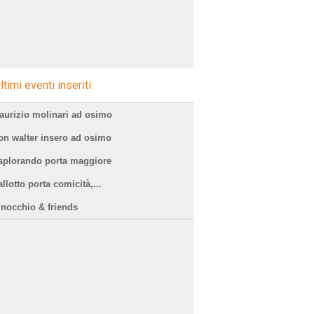
ltimi eventi inseriti
aurizio molinari ad osimo
on walter insero ad osimo
splorando porta maggiore
llotto porta comicità,...
inocchio & friends