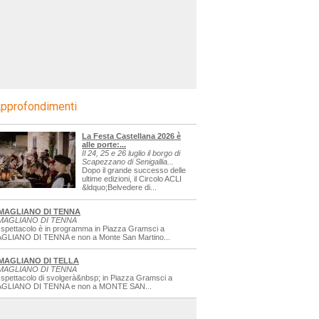
pprofondimenti
La Festa Castellana 2026 è
alle porte:...
Il 24, 25 e 26 luglio il borgo di
Scapezzano di Senigallia...
Dopo il grande successo delle
ultime edizioni, il Circolo ACLI
&ldquo;Belvedere di...
MAGLIANO DI TENNA
MAGLIANO DI TENNA
 spettacolo è in programma in Piazza Gramsci a
GLIANO DI TENNA e non a Monte San Martino...
MAGLIANO DI TELLA
MAGLIANO DI TENNA
 spettacolo di svolgerà&nbsp; in Piazza Gramsci a
GLIANO DI TENNA e non a MONTE SAN...