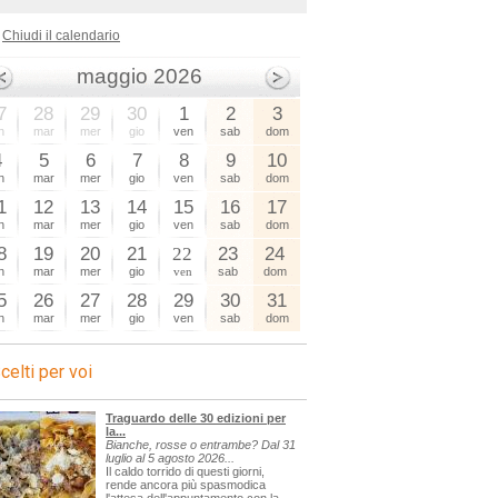
Chiudi il calendario
maggio 2026
7
28
29
30
1
2
3
n
mar
mer
gio
ven
sab
dom
4
5
6
7
8
9
10
n
mar
mer
gio
ven
sab
dom
1
12
13
14
15
16
17
n
mar
mer
gio
ven
sab
dom
8
19
20
21
22
23
24
n
mar
mer
gio
ven
sab
dom
5
26
27
28
29
30
31
n
mar
mer
gio
ven
sab
dom
celti per voi
Traguardo delle 30 edizioni per
la...
Bianche, rosse o entrambe? Dal 31
luglio al 5 agosto 2026...
Il caldo torrido di questi giorni,
rende ancora più spasmodica