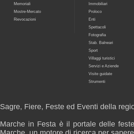
Memoriali
Immobiliari
Mostre-Mercato
Proloco
Rievocazioni
Enti
Spettacoli
Fotografia
Stab. Balneari
Sport
Villaggi turistici
Servizi e Aziende
Visite guidate
Strumenti
Sagre, Fiere, Feste ed Eventi della reg
Marche in Festa è il portale delle fest
Marche, un motore di ricerca per saper