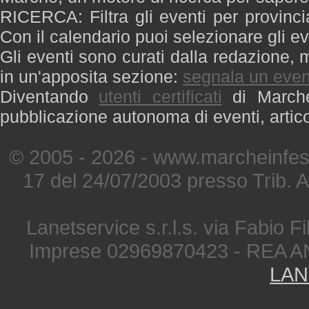
RICERCA: Filtra gli eventi per provinci
Con il calendario puoi selezionare gli ev
Gli eventi sono curati dalla redazione, m
in un'apposita sezione:
segnala un even
Diventando
utenti certificati
di Marche 
pubblicazione autonoma di eventi, artic
© 2005 - 2026 - www.marcheinfest
17 del 24/07/2003 presso Trib. 
Lanetservice s.r.l.s. via Fabio Fi
Imprese 02969870423 - REA A
LAN