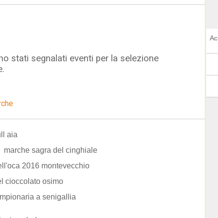
Ac
o stati segnalati eventi per la selezione
e.
rche
ll aia
Ã marche sagra del cinghiale
ell'oca 2016 montevecchio
el cioccolato osimo
ampionaria a senigallia