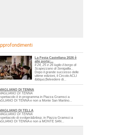
pprofondimenti
La Festa Castellana 2026 è
alle porte:...
Il 24, 25 e 26 luglio il borgo di
Scapezzano di Senigallia...
Dopo il grande successo delle
ultime edizioni, il Circolo ACLI
&ldquo;Belvedere di...
MAGLIANO DI TENNA
MAGLIANO DI TENNA
 spettacolo è in programma in Piazza Gramsci a
GLIANO DI TENNA e non a Monte San Martino...
MAGLIANO DI TELLA
MAGLIANO DI TENNA
 spettacolo di svolgerà&nbsp; in Piazza Gramsci a
GLIANO DI TENNA e non a MONTE SAN...