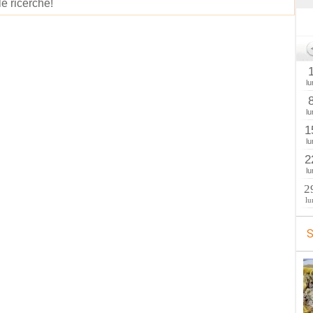
le ricerche!
lu
lu
1
lu
2
lu
2
lu
S