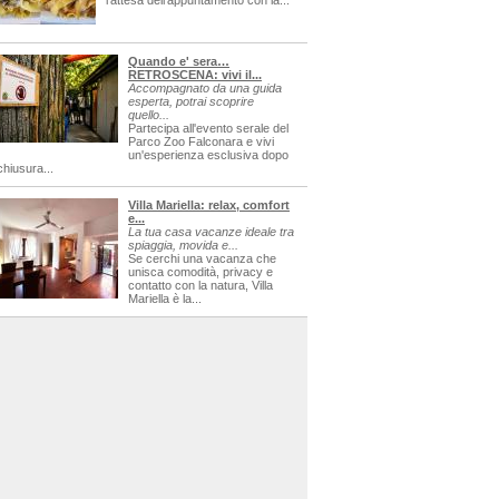
l'attesa dell'appuntamento con la...
Quando e' sera…
RETROSCENA: vivi il...
Accompagnato da una guida
esperta, potrai scoprire
quello...
Partecipa all'evento serale del
Parco Zoo Falconara e vivi
un'esperienza esclusiva dopo
chiusura...
Villa Mariella: relax, comfort
e...
La tua casa vacanze ideale tra
spiaggia, movida e...
Se cerchi una vacanza che
unisca comodità, privacy e
contatto con la natura, Villa
Mariella è la...