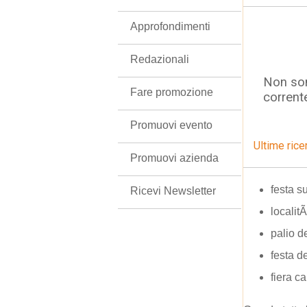
Approfondimenti
Redazionali
Non son
Fare promozione
corrent
Promuovi evento
Ultime rice
Promuovi azienda
festa su
Ricevi Newsletter
localit
palio d
festa d
fiera c