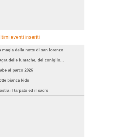
ltimi eventi inseriti
a magia della notte di san lorenzo
agra delle lumache, del coniglio...
iabe al parco 2026
otte bianca kids
stra il tarpato ed il sacro