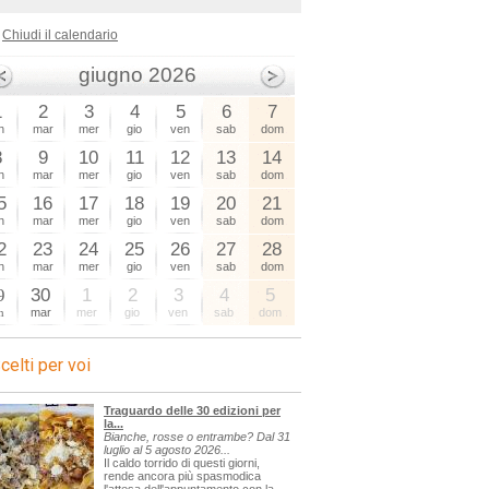
Chiudi il calendario
giugno 2026
1
2
3
4
5
6
7
n
mar
mer
gio
ven
sab
dom
8
9
10
11
12
13
14
n
mar
mer
gio
ven
sab
dom
5
16
17
18
19
20
21
n
mar
mer
gio
ven
sab
dom
2
23
24
25
26
27
28
n
mar
mer
gio
ven
sab
dom
9
30
1
2
3
4
5
n
mar
mer
gio
ven
sab
dom
celti per voi
Traguardo delle 30 edizioni per
la...
Bianche, rosse o entrambe? Dal 31
luglio al 5 agosto 2026...
Il caldo torrido di questi giorni,
rende ancora più spasmodica