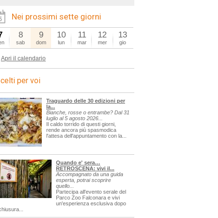
Nei prossimi sette giorni
7
8
9
10
11
12
13
en
sab
dom
lun
mar
mer
gio
Apri il calendario
celti per voi
Traguardo delle 30 edizioni per
la...
Bianche, rosse o entrambe? Dal 31
luglio al 5 agosto 2026...
Il caldo torrido di questi giorni,
rende ancora più spasmodica
l'attesa dell'appuntamento con la...
Quando e' sera…
RETROSCENA: vivi il...
Accompagnato da una guida
esperta, potrai scoprire
quello...
Partecipa all'evento serale del
Parco Zoo Falconara e vivi
un'esperienza esclusiva dopo
chiusura...