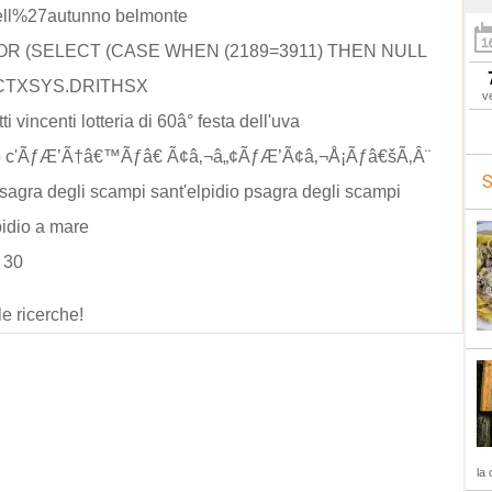
dell%27autunno belmonte
 OR (SELECT (CASE WHEN (2189=3911) THEN NULL
CTXSYS.DRITHSX
v
tti vincenti lotteria di 60â° festa dell'uva
 c'ÃƒÆ’Ã†â€™Ãƒâ€ Ã¢â‚¬â„¢ÃƒÆ’Ã¢â‚¬Å¡Ãƒâ€šÃ‚Â¨
S
sagra degli scampi sant'elpidio psagra degli scampi
pidio a mare
l 30
le ricerche!
la 