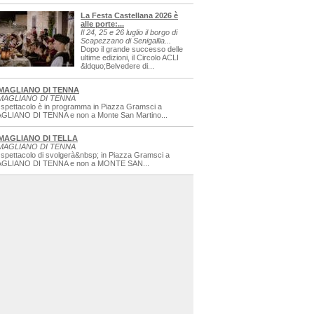
La Festa Castellana 2026 è
alle porte:...
Il 24, 25 e 26 luglio il borgo di
Scapezzano di Senigallia...
Dopo il grande successo delle
ultime edizioni, il Circolo ACLI
&ldquo;Belvedere di...
MAGLIANO DI TENNA
MAGLIANO DI TENNA
 spettacolo è in programma in Piazza Gramsci a
GLIANO DI TENNA e non a Monte San Martino...
MAGLIANO DI TELLA
MAGLIANO DI TENNA
 spettacolo di svolgerà&nbsp; in Piazza Gramsci a
GLIANO DI TENNA e non a MONTE SAN...