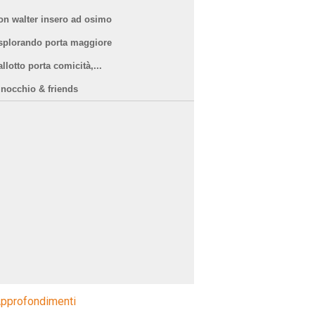
on walter insero ad osimo
splorando porta maggiore
llotto porta comicità,...
inocchio & friends
pprofondimenti