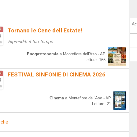
Ac
t
Tornano le Cene dell'Estate!
5
Riprenditi il tuo tempo
6
Enogastronomia
a
Montefiore dell'Aso - AP
Letture: 165
o
FESTIVAL SINFONIE DI CINEMA 2026
3
6
Cinema
a
Montefiore dell'Aso - AP
Letture: 21
rche