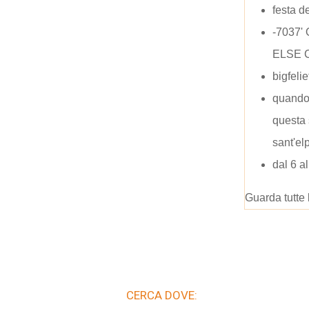
festa 
-7037'
ELSE 
bigfelie
quando
questa 
sant'el
dal 6 a
Guarda tutte 
CERCA DOVE: