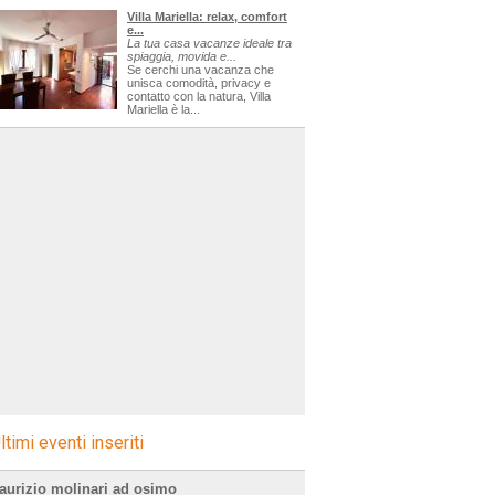
Villa Mariella: relax, comfort
e...
La tua casa vacanze ideale tra
spiaggia, movida e...
Se cerchi una vacanza che
unisca comodità, privacy e
contatto con la natura, Villa
Mariella è la...
ltimi eventi inseriti
aurizio molinari ad osimo