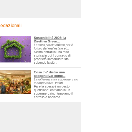
edazionali
Sostenibilità 2026: la
Direttiva Green...
La vera parola chiave per il
futuro del real estate e'...
Siamo entrati in una fase
storica in cui il concetto di
proprietà immobiliare sta
subendo la più...
Cosa c'e' dietro una
cooperativa: come...
La differenza tra supermercato
e cooperativa: valori,...
Fare la spesa è un gesto
quotidiano: entriamo in un
supermercato, riempiamo il
carrello e andiamo...