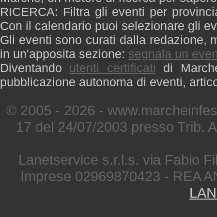
RICERCA: Filtra gli eventi per provinci
Con il calendario puoi selezionare gli ev
Gli eventi sono curati dalla redazione, m
in un'apposita sezione:
segnala un even
Diventando
utenti certificati
di Marche 
pubblicazione autonoma di eventi, artic
© 2005 - 2026 - www.marcheinfest
17 del 24/07/2003 presso Trib. 
Lanetservice s.r.l.s. via Fabio Fi
Imprese 02969870423 - REA A
LAN