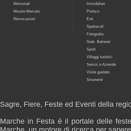
Memoriali
Immobiliari
Mostre-Mercato
Proloco
Rievocazioni
Enti
Spettacoli
Fotografia
Stab. Balneari
Sport
Villaggi turistici
Servizi e Aziende
Visite guidate
Strumenti
Sagre, Fiere, Feste ed Eventi della reg
Marche in Festa è il portale delle fest
Marche, un motore di ricerca per saper