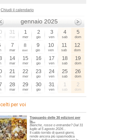
Chiudi il calendario
gennaio 2025
0
31
1
2
3
4
5
n
mar
mer
gio
ven
sab
dom
6
7
8
9
10
11
12
n
mar
mer
gio
ven
sab
dom
3
14
15
16
17
18
19
n
mar
mer
gio
ven
sab
dom
0
21
22
23
24
25
26
n
mar
mer
gio
ven
sab
dom
7
28
29
30
31
1
2
n
mar
mer
gio
ven
sab
dom
celti per voi
Traguardo delle 30 edizioni per
la...
Bianche, rosse o entrambe? Dal 31
luglio al 5 agosto 2026...
Il caldo torrido di questi giorni,
rende ancora più spasmodica