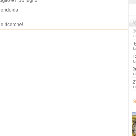
luglio e il 10 luglio
coridonia
le ricerche!
3
lu
lu
1
lu
2
lu
2
lu
S