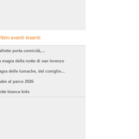
ltimi eventi inseriti
llotto porta comicità,...
a magia della notte di san lorenzo
agra delle lumache, del coniglio...
iabe al parco 2026
otte bianca kids