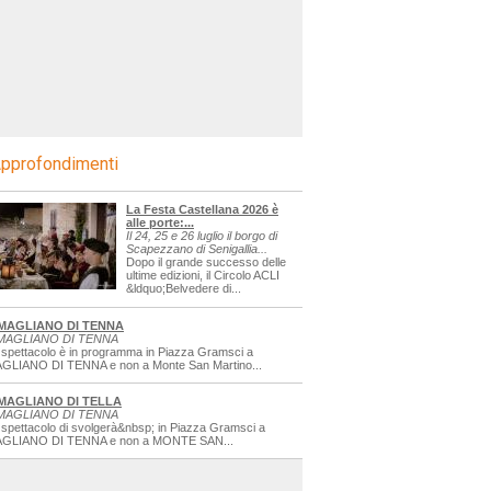
pprofondimenti
La Festa Castellana 2026 è
alle porte:...
Il 24, 25 e 26 luglio il borgo di
Scapezzano di Senigallia...
Dopo il grande successo delle
ultime edizioni, il Circolo ACLI
&ldquo;Belvedere di...
MAGLIANO DI TENNA
MAGLIANO DI TENNA
 spettacolo è in programma in Piazza Gramsci a
GLIANO DI TENNA e non a Monte San Martino...
MAGLIANO DI TELLA
MAGLIANO DI TENNA
 spettacolo di svolgerà&nbsp; in Piazza Gramsci a
GLIANO DI TENNA e non a MONTE SAN...