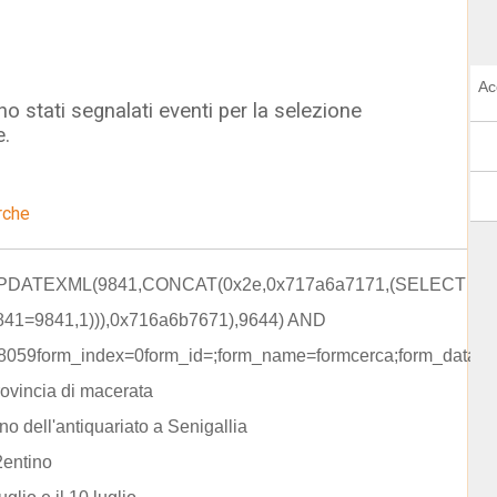
Ac
o stati segnalati eventi per la selezione
e.
rche
UPDATEXML(9841,CONCAT(0x2e,0x717a6a7171,(SELECT
841=9841,1))),0x716a6b7671),9644) AND
8059form_index=0form_id=;form_name=formcerca;form_data=r
rovincia di macerata
no dell'antiquariato a Senigallia
2entino