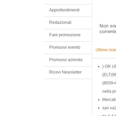
Approfondimenti
Redazionali
Non son
corrent
Fare promozione
Promuovi evento
Ultime rice
Promuovi azienda
) OR 
Ricevi Newsletter
(ELT(9
(8059=
nella p
Mercati
san va