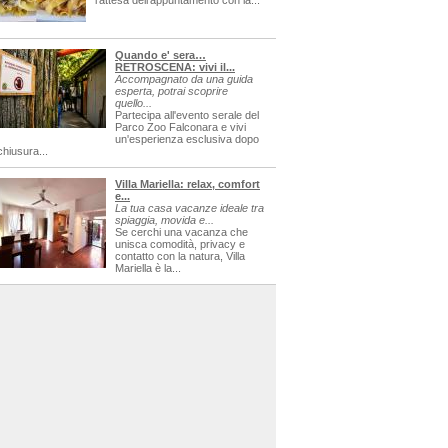
l'attesa dell'appuntamento con la...
Quando e' sera…
RETROSCENA: vivi il...
Accompagnato da una guida
esperta, potrai scoprire
quello...
Partecipa all'evento serale del
Parco Zoo Falconara e vivi
un'esperienza esclusiva dopo
chiusura...
Villa Mariella: relax, comfort
e...
La tua casa vacanze ideale tra
spiaggia, movida e...
Se cerchi una vacanza che
unisca comodità, privacy e
contatto con la natura, Villa
Mariella è la...