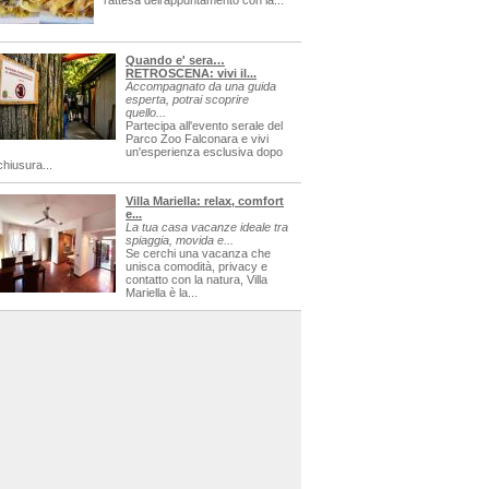
l'attesa dell'appuntamento con la...
Quando e' sera…
RETROSCENA: vivi il...
Accompagnato da una guida
esperta, potrai scoprire
quello...
Partecipa all'evento serale del
Parco Zoo Falconara e vivi
un'esperienza esclusiva dopo
chiusura...
Villa Mariella: relax, comfort
e...
La tua casa vacanze ideale tra
spiaggia, movida e...
Se cerchi una vacanza che
unisca comodità, privacy e
contatto con la natura, Villa
Mariella è la...