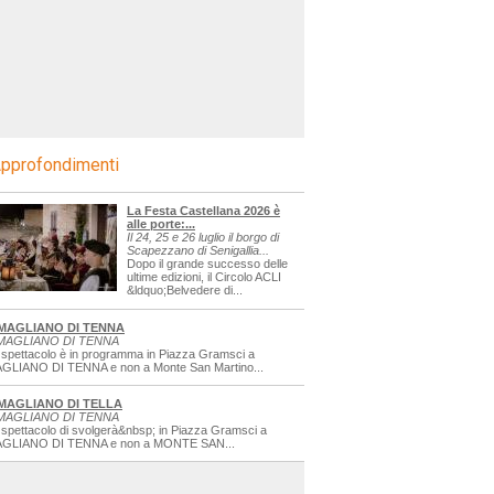
pprofondimenti
La Festa Castellana 2026 è
alle porte:...
Il 24, 25 e 26 luglio il borgo di
Scapezzano di Senigallia...
Dopo il grande successo delle
ultime edizioni, il Circolo ACLI
&ldquo;Belvedere di...
MAGLIANO DI TENNA
MAGLIANO DI TENNA
 spettacolo è in programma in Piazza Gramsci a
GLIANO DI TENNA e non a Monte San Martino...
MAGLIANO DI TELLA
MAGLIANO DI TENNA
 spettacolo di svolgerà&nbsp; in Piazza Gramsci a
GLIANO DI TENNA e non a MONTE SAN...