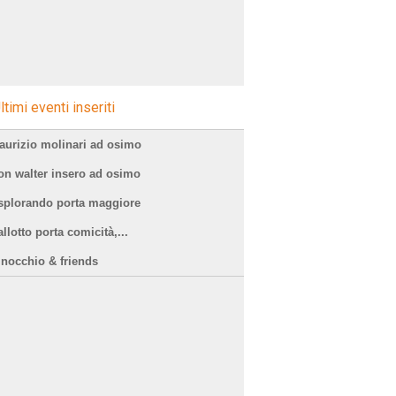
ltimi eventi inseriti
aurizio molinari ad osimo
on walter insero ad osimo
splorando porta maggiore
llotto porta comicità,...
inocchio & friends