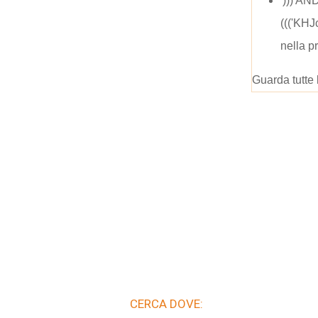
'))) A
((('KH
nella p
Guarda tutte 
CERCA DOVE: