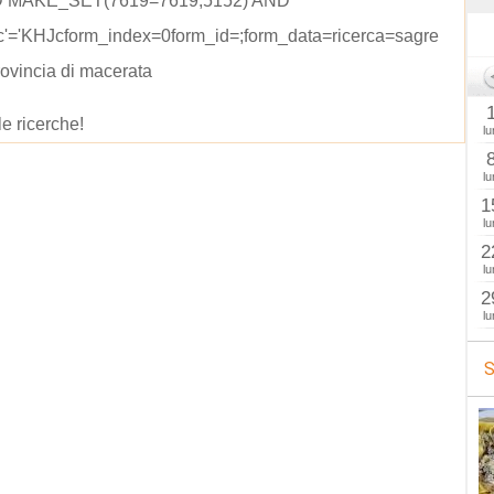
ND MAKE_SET(7619=7619,5152) AND
Jc'='KHJcform_index=0form_id=;form_data=ricerca=sagre
rovincia di macerata
le ricerche!
lu
lu
1
lu
2
lu
2
lu
S