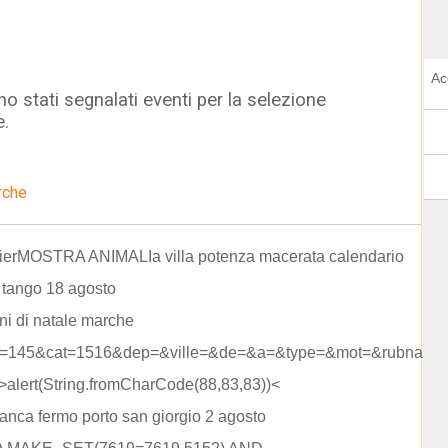
Ac
o stati segnalati eventi per la selezione
e.
rche
 fierMOSTRA ANIMALIa villa potenza macerata calendario
 tango 18 agosto
ni di natale marche
=145&cat=1516&dep=&ville=&de=&a=&type=&mot=&rubname
 >alert(String.fromCharCode(88,83,83))<
ianca fermo porto san giorgio 2 agosto