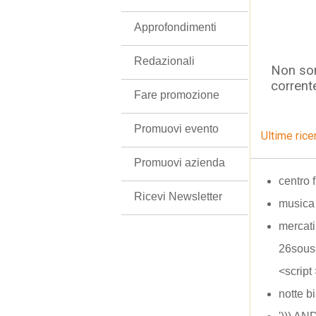
Approfondimenti
Redazionali
Non son
corrent
Fare promozione
Promuovi evento
Ultime rice
Promuovi azienda
centro
Ricevi Newsletter
musica
mercati
26sous
<script
notte b