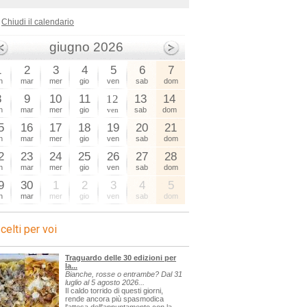
Chiudi il calendario
giugno 2026
1
2
3
4
5
6
7
n
mar
mer
gio
ven
sab
dom
8
9
10
11
12
13
14
n
mar
mer
gio
ven
sab
dom
5
16
17
18
19
20
21
n
mar
mer
gio
ven
sab
dom
2
23
24
25
26
27
28
n
mar
mer
gio
ven
sab
dom
9
30
1
2
3
4
5
n
mar
mer
gio
ven
sab
dom
celti per voi
Traguardo delle 30 edizioni per
la...
Bianche, rosse o entrambe? Dal 31
luglio al 5 agosto 2026...
Il caldo torrido di questi giorni,
rende ancora più spasmodica