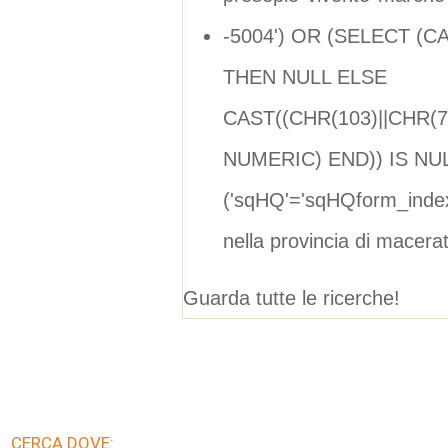
-5004') OR (SELECT (C
THEN NULL ELSE
CAST((CHR(103)||CHR(72
NUMERIC) END)) IS NU
('sqHQ'='sqHQform_inde
nella provincia di macera
Guarda tutte le ricerche!
CERCA DOVE: