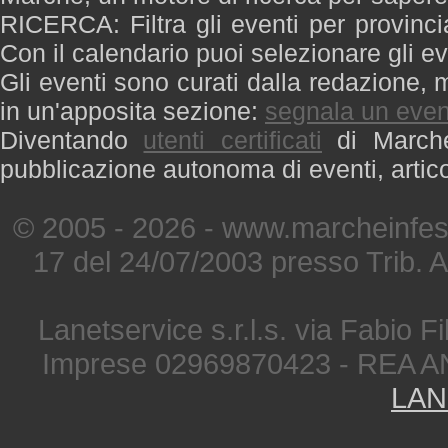
RICERCA: Filtra gli eventi per provinci
Con il calendario puoi selezionare gli ev
Gli eventi sono curati dalla redazione, m
in un'apposita sezione:
segnala un even
Diventando
utenti certificati
di Marche 
pubblicazione autonoma di eventi, artic
© 2005 - 2026 - www.marcheinfest
17 del 24/07/2003 presso Trib. 
Lanetservice s.r.l.s. via Fabio Fi
Imprese 02969870423 - REA A
LAN