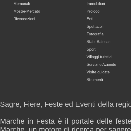
Memoriali
Immobiliari
Mostre-Mercato
Proloco
Rievocazioni
Enti
Spettacoli
Fotografia
Stab. Balneari
Sport
Villaggi turistici
Servizi e Aziende
Visite guidate
Strumenti
Sagre, Fiere, Feste ed Eventi della reg
Marche in Festa è il portale delle fest
Marche, un motore di ricerca per saper