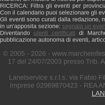
RICERCA: Filtra gli eventi per provinci
Con il calendario puoi selezionare gli ev
Gli eventi sono curati dalla redazione, m
in un'apposita sezione:
segnala un even
Diventando
utenti certificati
di Marche 
pubblicazione autonoma di eventi, artic
© 2005 - 2026 - www.marcheinfest
17 del 24/07/2003 presso Trib. 
Lanetservice s.r.l.s. via Fabio Fi
Imprese 02969870423 - REA A
LAN