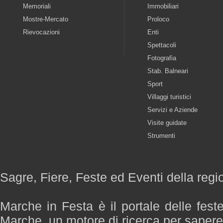
Memoriali
Immobiliari
Mostre-Mercato
Proloco
Rievocazioni
Enti
Spettacoli
Fotografia
Stab. Balneari
Sport
Villaggi turistici
Servizi e Aziende
Visite guidate
Strumenti
Sagre, Fiere, Feste ed Eventi della reg
Marche in Festa è il portale delle fest
Marche, un motore di ricerca per saper