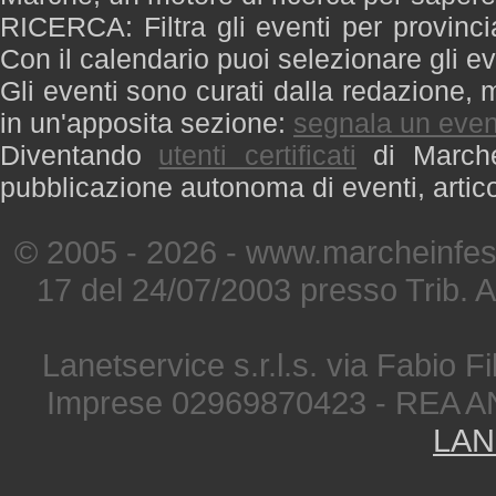
RICERCA: Filtra gli eventi per provinci
Con il calendario puoi selezionare gli ev
Gli eventi sono curati dalla redazione, m
in un'apposita sezione:
segnala un even
Diventando
utenti certificati
di Marche 
pubblicazione autonoma di eventi, artic
© 2005 - 2026 - www.marcheinfest
17 del 24/07/2003 presso Trib. 
Lanetservice s.r.l.s. via Fabio Fi
Imprese 02969870423 - REA A
LAN