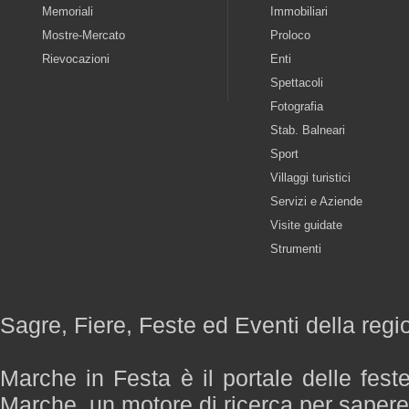
Memoriali
Immobiliari
Mostre-Mercato
Proloco
Rievocazioni
Enti
Spettacoli
Fotografia
Stab. Balneari
Sport
Villaggi turistici
Servizi e Aziende
Visite guidate
Strumenti
Sagre, Fiere, Feste ed Eventi della reg
Marche in Festa è il portale delle fest
Marche, un motore di ricerca per saper