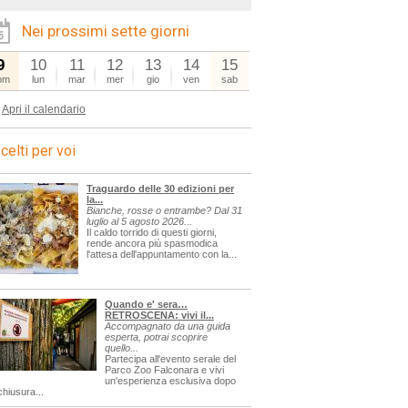
Nei prossimi sette giorni
9
10
11
12
13
14
15
om
lun
mar
mer
gio
ven
sab
Apri il calendario
celti per voi
Traguardo delle 30 edizioni per
la...
Bianche, rosse o entrambe? Dal 31
luglio al 5 agosto 2026...
Il caldo torrido di questi giorni,
rende ancora più spasmodica
l'attesa dell'appuntamento con la...
Quando e' sera…
RETROSCENA: vivi il...
Accompagnato da una guida
esperta, potrai scoprire
quello...
Partecipa all'evento serale del
Parco Zoo Falconara e vivi
un'esperienza esclusiva dopo
chiusura...