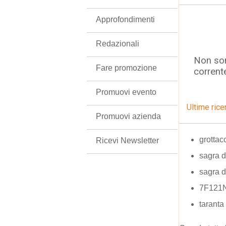
Approfondimenti
Redazionali
Non son
Fare promozione
corrent
Promuovi evento
Ultime rice
Promuovi azienda
grottacc
Ricevi Newsletter
sagra d
sagra d
7F121
taranta