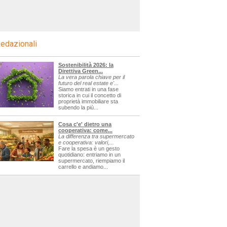
edazionali
Sostenibilità 2026: la
Direttiva Green...
La vera parola chiave per il
futuro del real estate e'...
Siamo entrati in una fase
storica in cui il concetto di
proprietà immobiliare sta
subendo la più...
Cosa c'e' dietro una
cooperativa: come...
La differenza tra supermercato
e cooperativa: valori,...
Fare la spesa è un gesto
quotidiano: entriamo in un
supermercato, riempiamo il
carrello e andiamo...