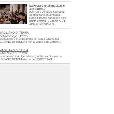
La Festa Castellana 2026 è
alle porte:...
Il 24, 25 e 26 luglio il borgo di
Scapezzano di Senigallia...
Dopo il grande successo delle
ultime edizioni, il Circolo ACLI
&ldquo;Belvedere di...
MAGLIANO DI TENNA
MAGLIANO DI TENNA
 spettacolo è in programma in Piazza Gramsci a
GLIANO DI TENNA e non a Monte San Martino...
MAGLIANO DI TELLA
MAGLIANO DI TENNA
 spettacolo di svolgerà&nbsp; in Piazza Gramsci a
GLIANO DI TENNA e non a MONTE SAN...