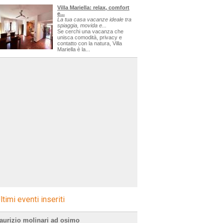
Villa Mariella: relax, comfort
e...
La tua casa vacanze ideale tra
spiaggia, movida e...
Se cerchi una vacanza che
unisca comodità, privacy e
contatto con la natura, Villa
Mariella è la...
ltimi eventi inseriti
aurizio molinari ad osimo