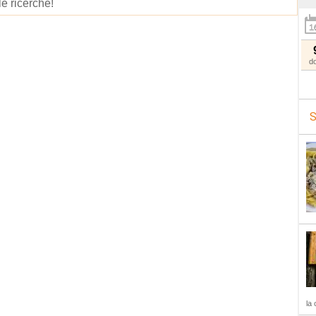
le ricerche!
d
S
la 