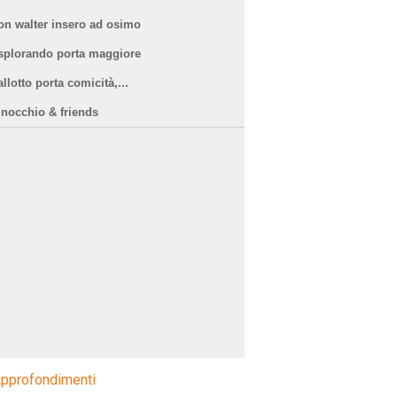
on walter insero ad osimo
splorando porta maggiore
llotto porta comicità,...
inocchio & friends
pprofondimenti